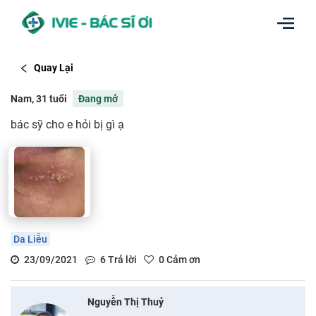
Quay Lại
Nam, 31 tuổi
Đang mở
bác sỹ cho e hỏi bị gì ạ
Da Liễu
23/09/2021
6
Trả lời
0
Cảm ơn
Nguyễn Thị Thuỷ