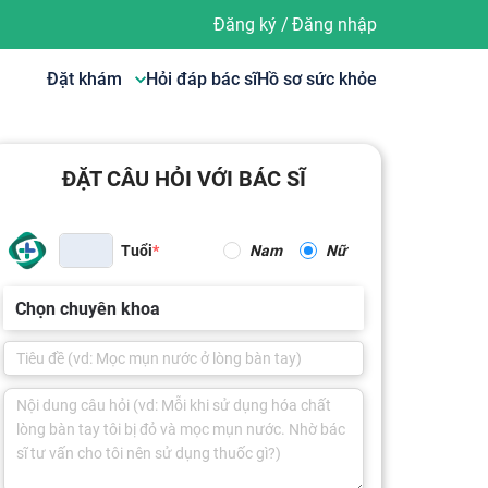
Đăng ký
/
Đăng nhập
Đặt khám
Hỏi đáp bác sĩ
Hồ sơ sức khỏe
ĐẶT CÂU HỎI VỚI BÁC SĨ
Tuổi
Nam
Nữ
Chọn chuyên khoa