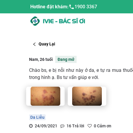
Hotline đặt khám:
1900 3367
Quay Lại
Nam, 26 tuổi
Đang mở
Chào bs, e bị nỗi như này ở da, e tự ra mua thuố
trong hình ạ. Bs tư vấn giúp e với.
Da Liễu
24/09/2021
16
Trả lời
0
Cảm ơn