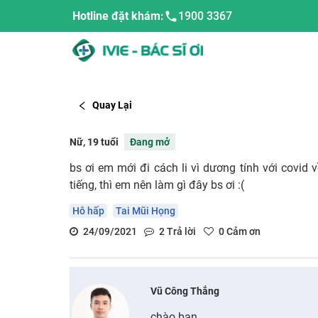
Hotline đặt khám:
1900 3367
Quay Lại
Nữ, 19 tuổi
Đang mở
bs ơi em mới đi cách li vì dương tính với covi
tiếng, thì em nên làm gì đây bs ơi :(
Hô hấp
Tai Mũi Họng
24/09/2021
2
Trả lời
0
Cảm ơn
Vũ Công Thắng
chào bạn