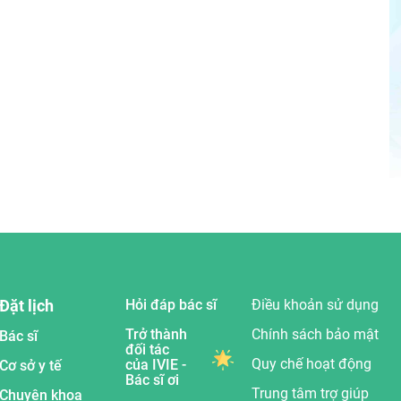
Đặt lịch
Hỏi đáp bác sĩ
Điều khoản sử dụng
Trở thành
Chính sách bảo mật
Bác sĩ
đối tác
Quy chế hoạt động
của IVIE -
Cơ sở y tế
Bác sĩ ơi
Trung tâm trợ giúp
Chuyên khoa