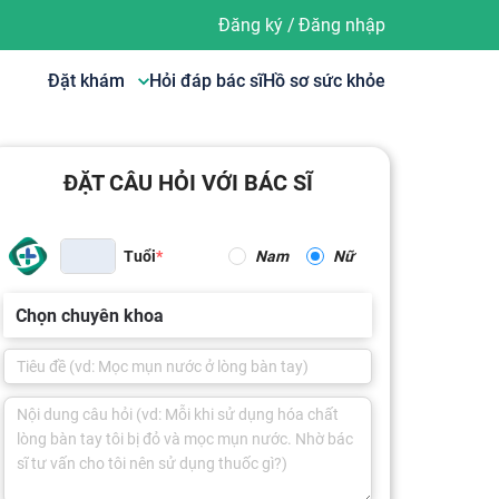
Đăng ký
/
Đăng nhập
Đặt khám
Hỏi đáp bác sĩ
Hồ sơ sức khỏe
ĐẶT CÂU HỎI VỚI BÁC SĨ
Tuổi
Nam
Nữ
Chọn chuyên khoa