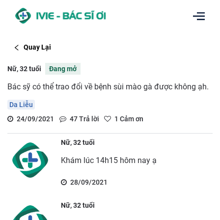
Quay Lại
Nữ, 32 tuổi
Đang mở
Bác sỹ có thể trao đổi về bệnh sùi mào gà được không ạh.
Da Liễu
24/09/2021
47
Trả lời
1
Cảm ơn
Nữ, 32 tuổi
Khám lúc 14h15 hôm nay ạ
28/09/2021
Nữ, 32 tuổi