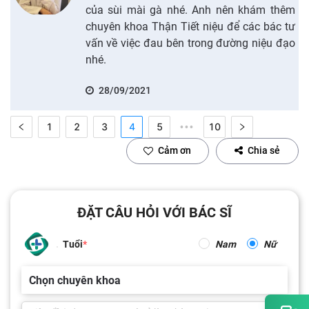
của sùi mài gà nhé. Anh nên khám thêm
chuyên khoa Thận Tiết niệu để các bác tư
vấn về việc đau bên trong đường niệu đạo
nhé.
28/09/2021
1
2
3
4
5
10
•••
Cảm ơn
Chia sẻ
ĐẶT CÂU HỎI VỚI BÁC SĨ
Tuổi
Nam
Nữ
Chọn chuyên khoa