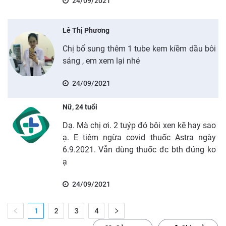
24/09/2021
Lê Thị Phương
Chị bổ sung thêm 1 tube kem kiềm dầu bôi
sáng , em xem lại nhé
24/09/2021
Nữ, 24 tuổi
Dạ. Mà chị ơi. 2 tuýp đó bôi xen kẽ hay sao
ạ. E tiêm ngừa covid thuốc Astra ngày
6.9.2021. Vẫn dùng thuốc đc bth đúng ko
ạ
24/09/2021
1
2
3
4