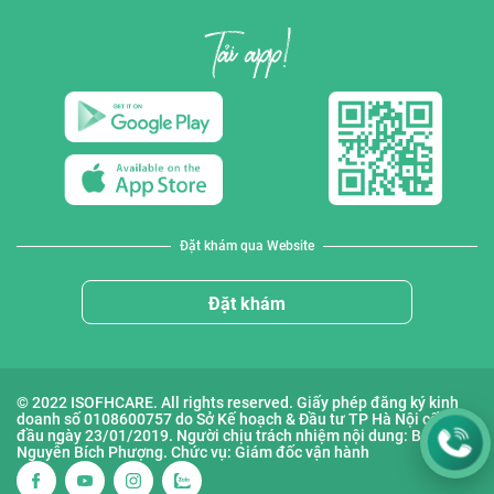
Đặt khám qua Website
Đặt khám
© 2022 ISOFHCARE. All rights reserved. Giấy phép đăng ký kinh
doanh số 0108600757 do Sở Kế hoạch & Đầu tư TP Hà Nội cấp lần
đầu ngày 23/01/2019. Người chịu trách nhiệm nội dung: Bà
Nguyễn Bích Phượng. Chức vụ: Giám đốc vận hành