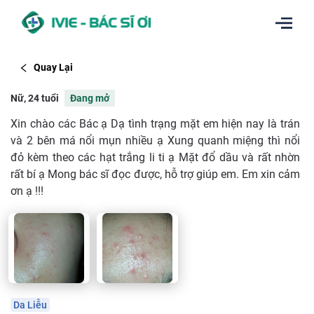
Quay Lại
Nữ, 24 tuổi
Đang mở
Xin chào các Bác ạ Dạ tình trạng mặt em hiện nay là trán
và 2 bên má nổi mụn nhiều ạ Xung quanh miệng thì nổi
đỏ kèm theo các hạt trắng li ti ạ Mặt đổ dầu và rất nhờn
rất bí ạ Mong bác sĩ đọc được, hỗ trợ giúp em. Em xin cảm
ơn ạ !!!
Da Liễu