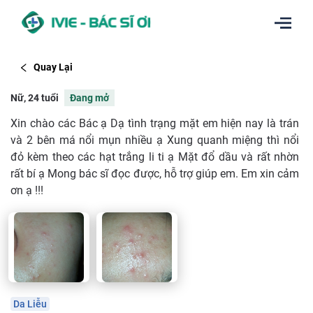
Quay Lại
Nữ, 24 tuổi
Đang mở
Xin chào các Bác ạ Dạ tình trạng mặt em hiện nay là trán
và 2 bên má nổi mụn nhiều ạ Xung quanh miệng thì nổi
đỏ kèm theo các hạt trắng li ti ạ Mặt đổ dầu và rất nhờn
rất bí ạ Mong bác sĩ đọc được, hỗ trợ giúp em. Em xin cảm
ơn ạ !!!
Da Liễu