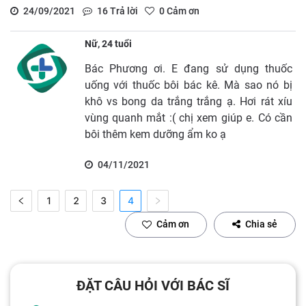
24/09/2021
16
Trả lời
0
Cảm ơn
Nữ, 24 tuổi
Bác Phương ơi. E đang sử dụng thuốc
uống với thuốc bôi bác kê. Mà sao nó bị
khô vs bong da trắng trắng ạ. Hơi rát xíu
vùng quanh mắt :( chị xem giúp e. Có cần
bôi thêm kem dưỡng ẩm ko ạ
04/11/2021
1
2
3
4
Cảm ơn
Chia sẻ
ĐẶT CÂU HỎI VỚI BÁC SĨ