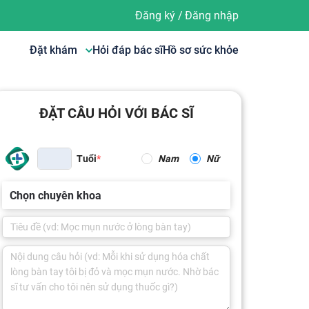
Đăng ký
/
Đăng nhập
Đặt khám
Hỏi đáp bác sĩ
Hồ sơ sức khỏe
ĐẶT CÂU HỎI VỚI BÁC SĨ
Tuổi
Nam
Nữ
Chọn chuyên khoa