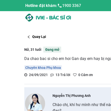
Hotline đặt khám:
1900 3367
Quay Lại
Nữ, 31 tuổi
Đang mở
Da chao bac si cho em hoi Gan day em hay bị ngứa
Chuyên khoa Phụ khoa
24/09/2021
13
Trả lời
0
Cảm ơn
Nguyễn Thị Phương Anh
Chào chị, khí hư mình như thế nà
đạo?