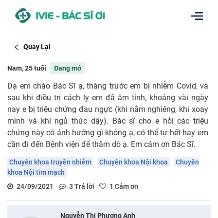
Quay Lại
Nam, 25 tuổi
Đang mở
Dạ em chào Bác Sĩ ạ, tháng trước em bị nhiễm Covid, và
sau khi điều trị cách ly em đã âm tính, khoảng vài ngày
nay e bị triệu chứng đau ngực (khi nằm nghiêng, khi xoay
mình và khi ngủ thức dậy). Bác sĩ cho e hỏi các triệu
chứng này có ảnh hưởng gì không ạ, có thể tự hết hay em
cần đi đến Bệnh viện để thăm dò ạ. Em cám ơn Bác Sĩ.
Chuyên khoa truyền nhiễm
Chuyên khoa Nội khoa
Chuyên
khoa Nội tim mạch
24/09/2021
3
Trả lời
1
Cảm ơn
Nguyễn Thị Phương Anh