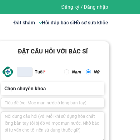
Đăng ký
/
Đăng nhập
Đặt khám
Hỏi đáp bác sĩ
Hồ sơ sức khỏe
ĐẶT CÂU HỎI VỚI BÁC SĨ
Tuổi
Nam
Nữ
Chọn chuyên khoa