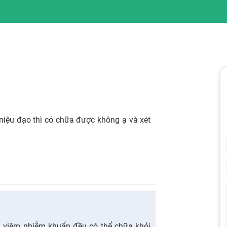
m niệu đạo thì có chữa được không ạ và xét
h viêm nhiễm khuẩn đều có thể chữa khỏi