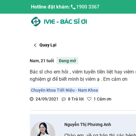
Hotline đặt khám:
1900 3367
Quay Lại
Nam, 21 tuổi
Đang mở
Bác sĩ cho em hỏi , viêm tuyến tiền liệt hay viê
nghiệm gì để biết mình bị viêm ạ . Em cảm ơn
Chuyên khoa Tiết Niệu - Nam Khoa
24/09/2021
8
Trả lời
1
Cảm ơn
Nguyễn Thị Phương Anh
Chào em, về cơ bản thì các bện