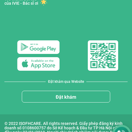
của IVIE - Bác sĩ ơi
Đặt khám qua Website
Đặt khám
© 2022 ISOFHCARE. All rights reserved. Giấy phép đăng ký kinh
doanh số 0108600757 do Sở Kế hoạch & Đầu tư TP Hà Nội cấp lần