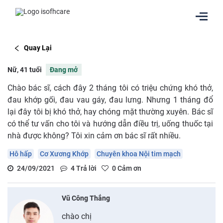
Quay Lại
Nữ, 41 tuổi
Đang mở
Chào bác sĩ, cách đây 2 tháng tôi có triệu chứng khó thở,
đau khớp gối, đau vau gáy, đau lưng. Nhưng 1 tháng đổ
lại đây tôi bị khó thở, hay chóng mặt thường xuyên. Bác sĩ
có thể tư vấn cho tôi và hướng dẫn điều trị, uống thuốc tại
nhà được không? Tôi xin cảm ơn bác sĩ rất nhiều.
Hô hấp
Cơ Xương Khớp
Chuyên khoa Nội tim mạch
24/09/2021
4
Trả lời
0
Cảm ơn
Vũ Công Thắng
chào chị