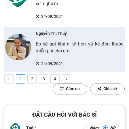
xét nghiệm
24/09/2021
Nguyễn Thị Thuỷ
Bs sẽ gọi khám kỹ hơn và kê đơn thuốc
miễn phí cho em
24/09/2021
1
2
3
4
Cảm ơn
Chia sẻ
ĐẶT CÂU HỎI VỚI BÁC SĨ
Tuổi
Nam
Nữ