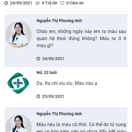
24/09/2021
4
Trả lời
0
Cảm ơn
Nguyễn Thị Phương Anh
Chào em, những ngày này em ra máu sau
quan hệ thoii đúng không? Máu ra ít ít
màu gì?
24/09/2021
Nữ, 22 tuổi
Dạ. Ra chỉ xíu xíu. Màu nâu ạ
25/09/2021
Nguyễn Thị Phương Anh
Máu nâu là máu cũ thôi. Có thể do tử cung
em co bóp kém nên nó chưa đẩy hết máu