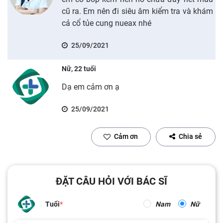
cũ ra. Em nên đi siêu âm kiểm tra và khám
cả cổ tủe cung nueax nhé
25/09/2021
Nữ, 22 tuổi
Dạ em cảm ơn ạ
25/09/2021
Cảm ơn
Chia sẻ
ĐẶT CÂU HỎI VỚI BÁC SĨ
Tuổi
Nam
Nữ