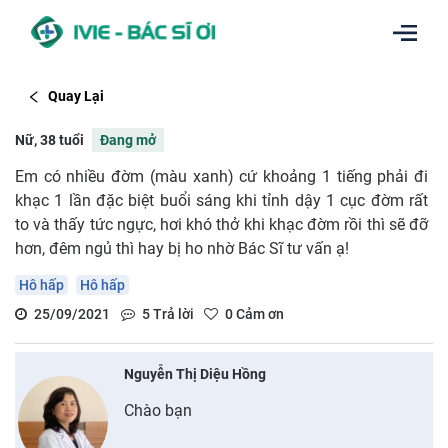
Quay Lại
Nữ, 38 tuổi
Đang mở
Em có nhiều đờm (màu xanh) cứ khoảng 1 tiếng phải đi
khạc 1 lần đặc biệt buổi sáng khi tỉnh dậy 1 cục đờm rất
to và thấy tức ngực, hơi khó thở khi khạc đờm rồi thì sẽ đỡ
hơn, đêm ngủ thì hay bị ho nhờ Bác Sĩ tư vấn ạ!
Hô hấp
Hô hấp
25/09/2021
5
Trả lời
0
Cảm ơn
Nguyễn Thị Diệu Hồng
Chào bạn