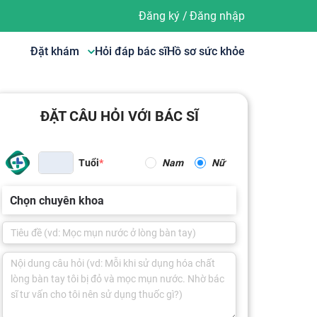
Đăng ký
/
Đăng nhập
Đặt khám
Hỏi đáp bác sĩ
Hồ sơ sức khỏe
ĐẶT CÂU HỎI VỚI BÁC SĨ
Tuổi
Nam
Nữ
Chọn chuyên khoa