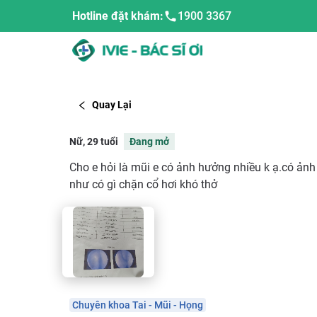
Hotline đặt khám:
1900 3367
Quay Lại
Nữ, 29 tuổi
Đang mở
Cho e hỏi là mũi e có ảnh hưởng nhiều k ạ.có ản
như có gì chặn cổ hơi khó thở
Chuyên khoa Tai - Mũi - Họng