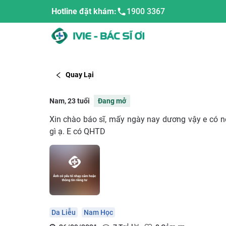
Hotline đặt khám:
1900 3367
Quay Lại
Nam, 23 tuổi
Đang mở
Xin chào báo sĩ, mấy ngày nay dương vậy e có n
gì ạ. E có QHTD
Da Liễu
Nam Học