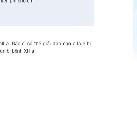
miễn phí cho em
ll ạ. Bác sĩ có thể giải đáp cho e là e bị
thân bị bệnh XH ạ