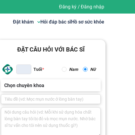
Đăng ký
/
Đăng nhập
Đặt khám
Hỏi đáp bác sĩ
Hồ sơ sức khỏe
ĐẶT CÂU HỎI VỚI BÁC SĨ
Tuổi
Nam
Nữ
Chọn chuyên khoa