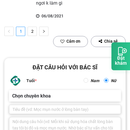
ngơi k làm gì
06/08/2021
1
2
Cảm ơn
Chia sẻ
Đặt
khám
ĐẶT CÂU HỎI VỚI BÁC SĨ
Tuổi
Nam
Nữ
Chọn chuyên khoa