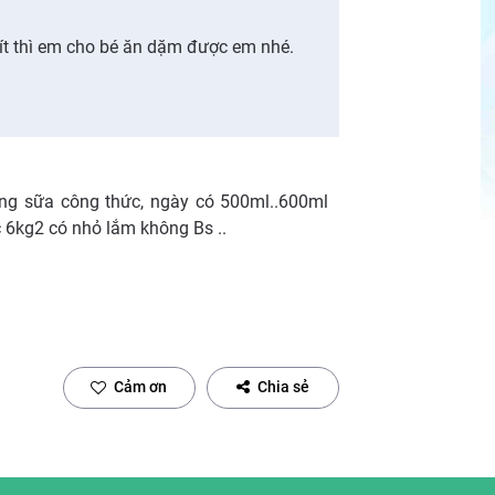
 ít thì em cho bé ăn dặm được em nhé.
ống sữa công thức, ngày có 500ml..600ml
đc 6kg2 có nhỏ lắm không Bs ..
Cảm ơn
Chia sẻ