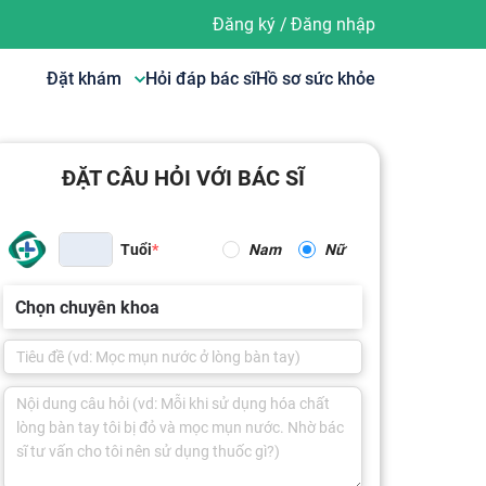
Đăng ký
/
Đăng nhập
Đặt khám
Hỏi đáp bác sĩ
Hồ sơ sức khỏe
ĐẶT CÂU HỎI VỚI BÁC SĨ
Tuổi
Nam
Nữ
Chọn chuyên khoa