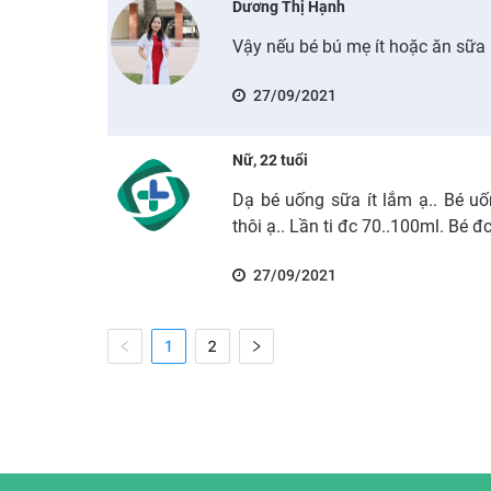
Dương Thị Hạnh
Vậy nếu bé bú mẹ ít hoặc ăn sữa
27/09/2021
Nữ, 22 tuổi
Dạ bé uống sữa ít lắm ạ.. Bé u
thôi ạ.. Lần ti đc 70..100ml. Bé 
27/09/2021
1
2