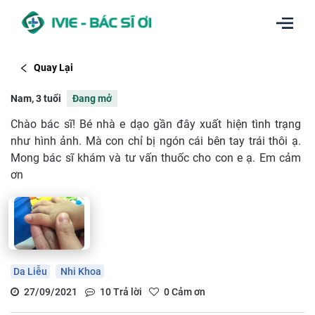
Quay Lại
Nam, 3 tuổi
Đang mở
Chào bác sĩ! Bé nhà e dạo gần đây xuất hiện tình trạng
như hình ảnh. Mà con chỉ bị ngón cái bên tay trái thôi ạ.
Mong bác sĩ khám và tư vấn thuốc cho con e ạ. Em cảm
ơn
Da Liễu
Nhi Khoa
27/09/2021
10
Trả lời
0
Cảm ơn