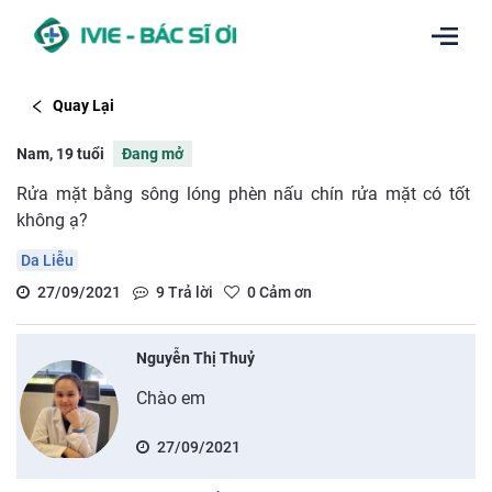
Quay Lại
Nam, 19 tuổi
Đang mở
Rửa mặt bằng sông lóng phèn nấu chín rửa mặt có tốt
không ạ?
Da Liễu
27/09/2021
9
Trả lời
0
Cảm ơn
Nguyễn Thị Thuỷ
Chào em
27/09/2021