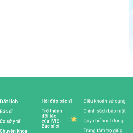
Đặt lịch
Hỏi đáp bác sĩ
Điều khoản sử dụng
Trở thành
Chính sách bảo mật
Bác sĩ
đối tác
Quy chế hoạt động
của IVIE -
Cơ sở y tế
Bác sĩ ơi
Trung tâm trợ giúp
Chuyên khoa