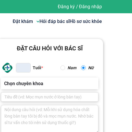
Đăng ký
/
Đăng nhập
Đặt khám
Hỏi đáp bác sĩ
Hồ sơ sức khỏe
ĐẶT CÂU HỎI VỚI BÁC SĨ
Tuổi
Nam
Nữ
Chọn chuyên khoa