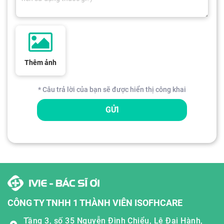
Thêm ảnh
* Câu trả lời của bạn sẽ được hiển thị công khai
GỬI
CÔNG TY TNHH 1 THÀNH VIÊN ISOFHCARE
Tầng 3, số 35 Nguyễn Đình Chiểu, Lê Đại Hành,