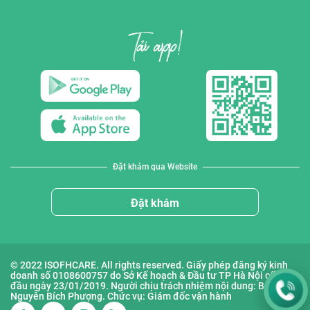
Đặt khám qua Website
Đặt khám
© 2022 ISOFHCARE. All rights reserved. Giấy phép đăng ký kinh
doanh số 0108600757 do Sở Kế hoạch & Đầu tư TP Hà Nội cấp lần
đầu ngày 23/01/2019. Người chịu trách nhiệm nội dung: Bà
Nguyễn Bích Phượng. Chức vụ: Giám đốc vận hành