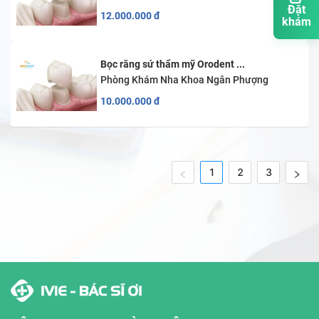
Đặt
12.000.000
đ
khám
Bọc răng sứ thẩm mỹ Orodent ...
Phòng Khám Nha Khoa Ngân Phượng
10.000.000
đ
1
2
3