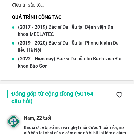
điều trị sắc tố…
QUÁ TRÌNH CÔNG TÁC
(
2017
-
2019
)
Bác sĩ Da liễu
tại
Bệnh viện Đa
khoa MEDLATEC
(
2019
-
2020
)
Bác sĩ Da liễu
tại
Phòng khám Da
liễu Hà Nội
(
2022
- Hiện nay
)
Bác sĩ Da liễu
tại
Bệnh viện Đa
khoa Bảo Sơn
Đóng góp từ cộng đồng (
50164
câu hỏi)
Nam
, 22 tuổi
Bác sĩ ơi, e bị sổ mũi và nghẹt mũi được 1 tuần rồi, mà
giờ bên tai phải của e cảm giác nó bị bịt lại làm e giảm