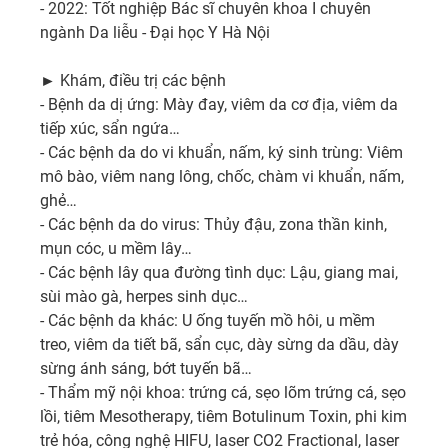
- 2022: Tốt nghiệp Bác sĩ chuyên khoa I chuyên 
ngành Da liễu - Đại học Y Hà Nội

► Khám, điều trị các bệnh 

- Bệnh da dị ứng: Mày đay, viêm da cơ địa, viêm da 
tiếp xúc, sẩn ngứa…

- Các bệnh da do vi khuẩn, nấm, ký sinh trùng: Viêm 
mô bào, viêm nang lông, chốc, chàm vi khuẩn, nấm, 
ghẻ…

- Các bệnh da do virus: Thủy đậu, zona thần kinh, 
mụn cóc, u mềm lây…

- Các bệnh lây qua đường tình dục: Lậu, giang mai, 
sùi mào gà, herpes sinh dục…

- Các bệnh da khác: U ống tuyến mồ hôi, u mềm 
treo, viêm da tiết bã, sẩn cục, dày sừng da dầu, dày 
sừng ánh sáng, bớt tuyến bã…

- Thẩm mỹ nội khoa: trứng cá, sẹo lõm trứng cá, sẹo 
lồi, tiêm Mesotherapy, tiêm Botulinum Toxin, phi kim 
trẻ hóa, công nghệ HIFU, laser CO2 Fractional, laser 