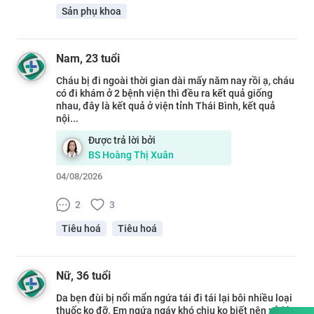
Sản phụ khoa
Nam
, 23 tuổi
Cháu bị đi ngoài thời gian dài mấy năm nay rồi ạ, cháu
có đi khám ở 2 bệnh viện thì đều ra kết quả giống
nhau, đây là kết quả ở viện tỉnh Thái Bình, kết quả
nội...
Được trả lời bởi
BS
Hoàng Thị Xuân
04/08/2026
2
3
Tiêu hoá
Tiêu hoá
Nữ
, 36 tuổi
Da bẹn đùi bị nổi mẩn ngứa tái đi tái lại bôi nhiều loại
thuốc ko đỡ. Em ngứa ngáy khó chịu ko biết nên xử lý