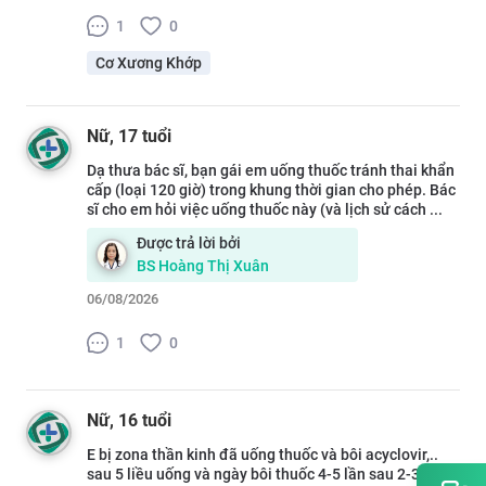
1
0
Cơ Xương Khớp
Nữ
, 17 tuổi
Dạ thưa bác sĩ, bạn gái em uống thuốc tránh thai khẩn
cấp (loại 120 giờ) trong khung thời gian cho phép. Bác
sĩ cho em hỏi việc uống thuốc này (và lịch sử cách ...
Được trả lời bởi
BS
Hoàng Thị Xuân
06/08/2026
1
0
Nữ
, 16 tuổi
E bị zona thần kinh đã uống thuốc và bôi acyclovir,..
sau 5 liều uống và ngày bôi thuốc 4-5 lần sau 2-3 ngày