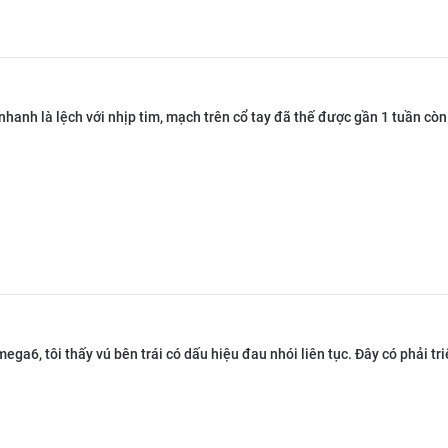
nhanh là lệch với nhịp tim, mạch trên cổ tay đã thế được gần 1 tuần còn
mega6, tôi thấy vú bên trái có dấu hiệu đau nhói liên tục. Đây có phải t