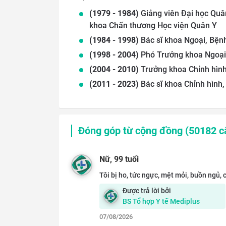
(
1979
-
1984
)
Giảng viên Đại học Quâ
khoa Chấn thương Học viện Quân Y
(
1984
-
1998
)
Bác sĩ khoa Ngoại, Bện
(
1998
-
2004
)
Phó Trưởng khoa Ngoại
(
2004
-
2010
)
Trưởng khoa Chỉnh hình
(
2011
-
2023
)
Bác sĩ khoa Chỉnh hình
Đóng góp từ cộng đồng (
50182
câ
Nữ
, 99 tuổi
Tôi bị ho, tức ngực, mệt mỏi, buồn ngủ,
Được trả lời bởi
BS
Tổ hợp Y tế Mediplus
07/08/2026