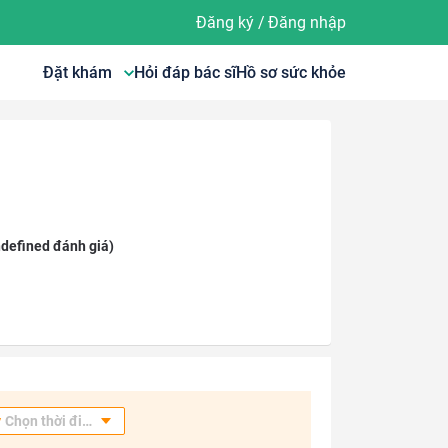
Đăng ký
/
Đăng nhập
Đặt khám
Hỏi đáp bác sĩ
Hồ sơ sức khỏe
defined đánh giá)