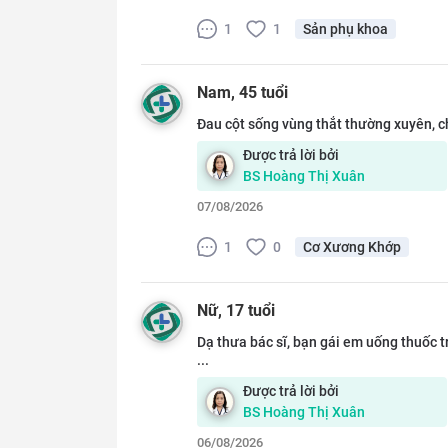
1
1
Sản phụ khoa
Nam
, 45 tuổi
Đau cột sống vùng thắt thường xuyên, ch
Được trả lời bởi
BS
Hoàng Thị Xuân
07/08/2026
1
0
Cơ Xương Khớp
Nữ
, 17 tuổi
Dạ thưa bác sĩ, bạn gái em uống thuốc t
...
Được trả lời bởi
BS
Hoàng Thị Xuân
06/08/2026