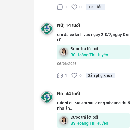
1
0
Da Liễu
Nữ
, 14 tuổi
em đã có kinh vào ngày 2-8/7, ngày 8 em
cũ...
Được trả lời bởi
BS
Hoàng Thị Huyền
06/08/2026
1
0
Sản phụ khoa
Nữ
, 44 tuổi
Bác sĩ ơi. Mẹ em sau đang sử dụng thuố
như ản...
Được trả lời bởi
BS
Hoàng Thị Huyền