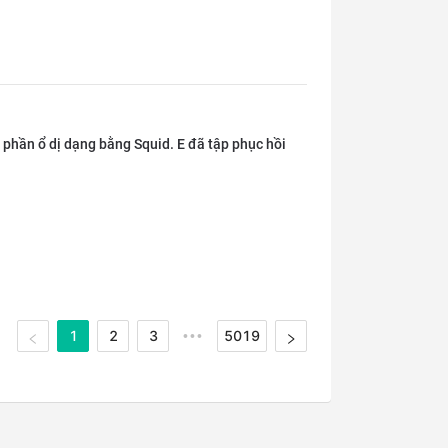
t phần ổ dị dạng bằng Squid. E đã tập phục hồi
1
2
3
5019
•••