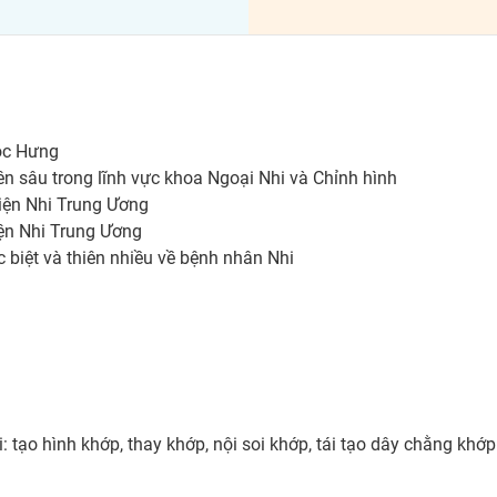
ọc Hưng

n sâu trong lĩnh vực khoa Ngoại Nhi và Chỉnh hình

ện Nhi Trung Ương

ện Nhi Trung Ương

c biệt và thiên nhiều về bệnh nhân Nhi



i: tạo hình khớp, thay khớp, nội soi khớp, tái tạo dây chằng khớp