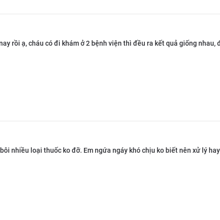
ay rồi ạ, cháu có đi khám ở 2 bệnh viện thì đều ra kết quả giống nhau, đâ
i bôi nhiều loại thuốc ko đỡ. Em ngứa ngáy khó chịu ko biết nên xử lý hay