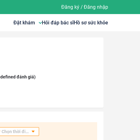
Đăng ký
/
Đăng nhập
Đặt khám
Hỏi đáp bác sĩ
Hồ sơ sức khỏe
defined đánh giá)