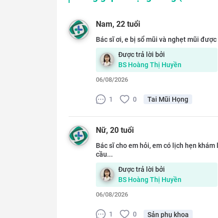
Nam
, 22 tuổi
Bác sĩ ơi, e bị sổ mũi và nghẹt mũi được 
Được trả lời bởi
BS
Hoàng Thị Huyền
06/08/2026
1
0
Tai Mũi Họng
Nữ
, 20 tuổi
Bác sĩ cho em hỏi, em có lịch hẹn khám l
cầu...
Được trả lời bởi
BS
Hoàng Thị Huyền
06/08/2026
1
0
Sản phụ khoa