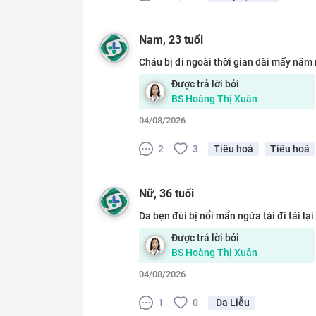
Nam
, 23 tuổi
Cháu bị đi ngoài thời gian dài mấy năm n
Được trả lời bởi
BS
Hoàng Thị Xuân
04/08/2026
2
3
Tiêu hoá
Tiêu hoá
Nữ
, 36 tuổi
Da bẹn đùi bị nổi mẩn ngứa tái đi tái lạ
Được trả lời bởi
BS
Hoàng Thị Xuân
04/08/2026
1
0
Da Liễu