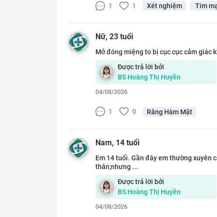
1
1
Xét nghiệm
Tim m
Nữ
, 23 tuổi
Mở đóng miệng to bị cục cục cảm giác k
Được trả lời bởi
BS
Hoàng Thị Huyền
04/08/2026
1
0
Răng Hàm Mặt
Nam
, 14 tuổi
Em 14 tuổi. Gần đây em thường xuyên că
thân;nhưng ...
Được trả lời bởi
BS
Hoàng Thị Huyền
04/08/2026