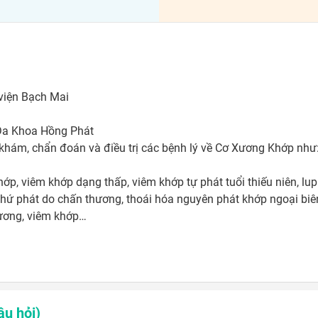
iện Bạch Mai

Đa Khoa Hồng Phát

  khám, chẩn đoán và điều trị các bệnh lý về Cơ Xương Khớp như:
ớp, viêm khớp dạng thấp, viêm khớp tự phát tuổi thiếu niên, lup
hứ phát do chấn thương, thoái hóa nguyên phát khớp ngoại biên 
xương, viêm khớp…

u hỏi)