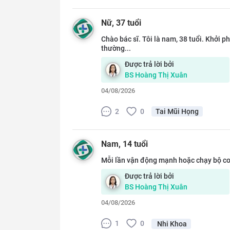
Nữ
, 37 tuổi
Chào bác sĩ. Tôi là nam, 38 tuổi. Khởi p
thường...
Được trả lời bởi
BS
Hoàng Thị Xuân
04/08/2026
2
0
Tai Mũi Họng
Nam
, 14 tuổi
Mỗi lần vận động mạnh hoặc chạy bộ con
Được trả lời bởi
BS
Hoàng Thị Xuân
04/08/2026
1
0
Nhi Khoa