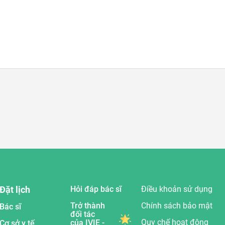
Đặt lịch
Hỏi đáp bác sĩ
Điều khoản sử dụng
Trở thành
Chính sách bảo mật
Bác sĩ
đối tác
Quy chế hoạt động
của IVIE -
Cơ sở y tế