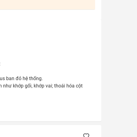


us ban đỏ hệ thống.

như khớp gối, khớp vai; thoái hóa cột 