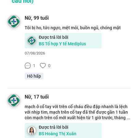
câu hỏi)
Nữ
, 99 tuổi
Tôi bị ho, tức ngực, mệt mỏi, buồn ngủ, chóng mặt
Được trả lời bởi
BS
Tổ hợp Y tế Mediplus
07/08/2026
1
0
Hô hấp
Nữ
, 17 tuổi
mạch ở cổ tay với trên cổ cháu đều đập nhanh là lệch
với nhịp tim, mạch trên cổ tay đã thế được gần 1 tuần
còn mạch trên cổ mới xuất hiện từ 1 giờ trước, tháng ...
Được trả lời bởi
BS
Hoàng Thị Xuân