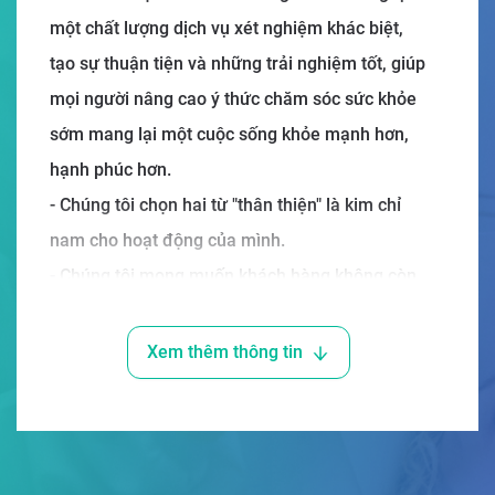
một chất lượng dịch vụ xét nghiệm khác biệt,
tạo sự thuận tiện và những trải nghiệm tốt, giúp
mọi người nâng cao ý thức chăm sóc sức khỏe
sớm mang lại một cuộc sống khỏe mạnh hơn,
hạnh phúc hơn.
- Chúng tôi chọn hai từ "thân thiện" là kim chỉ
nam cho hoạt động của mình.
- Chúng tôi mong muốn khách hàng không còn
xem "lấy máu - xét nghiệm" là nỗi sợ hãi.
- Chúng tôi đi tiên phong trong ngành xét
Xem thêm thông tin
nghiệm khi áp dụng phương pháp lấy máu bằng
ống chân không sử dụng kim bướm giảm đau,
bảo vệ ven chuyên dụng cho người già và trẻ
em.