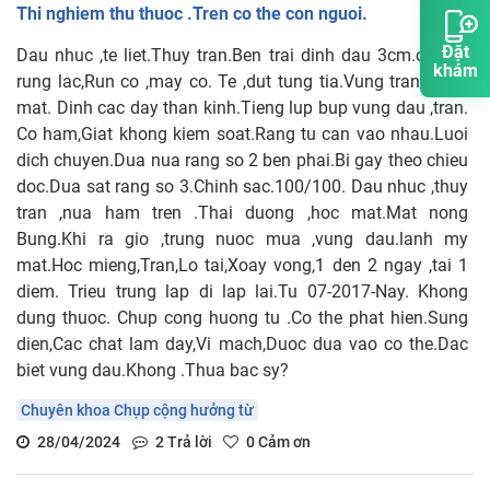
Thi nghiem thu thuoc .Tren co the con nguoi.
Đặt
Dau nhuc ,te liet.Thuy tran.Ben trai dinh dau 3cm.cac co
khám
rung lac,Run co ,may co. Te ,dut tung tia.Vung tran ,vung
mat. Dinh cac day than kinh.Tieng lup bup vung dau ,tran.
Co ham,Giat khong kiem soat.Rang tu can vao nhau.Luoi
dich chuyen.Dua nua rang so 2 ben phai.Bi gay theo chieu
doc.Dua sat rang so 3.Chinh sac.100/100. Dau nhuc ,thuy
tran ,nua ham tren .Thai duong ,hoc mat.Mat nong
Bung.Khi ra gio ,trung nuoc mua ,vung dau.lanh my
mat.Hoc mieng,Tran,Lo tai,Xoay vong,1 den 2 ngay ,tai 1
diem. Trieu trung lap di lap lai.Tu 07-2017-Nay. Khong
dung thuoc. Chup cong huong tu .Co the phat hien.Sung
dien,Cac chat lam day,Vi mach,Duoc dua vao co the.Dac
biet vung dau.Khong .Thua bac sy?
Chuyên khoa Chụp cộng hưởng từ
28/04/2024
2
Trả lời
0
Cảm ơn