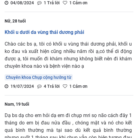
04/08/2024
1
Trả lời
1
Cảm ơn
Nữ, 28 tuổi
Khối u dưới da vùng thái dương phải
Chào các bs ạ, tôi có khối u vùng thái dương phải, khối u
ko đau và xuất hiện cũng nhiều năm rồi ạ,có thể di động
được ạ, tôi muốn đi khám nhưng không biết nên đi khám
chuyên khoa nào và bệnh viện nào ạ
Chuyên khoa Chụp cộng hưởng từ
19/07/2024
4
Trả lời
1
Cảm ơn
Nam, 19 tuổi
Dạ bs dạ cho em hỏi dạ em đi chụp mri sọ não cách đây 1
tháng do em bị đau nửa đầu , chóng mặt và nó cho kết
quá bình thường mà tại sao dù kết quả bình thường
nhưng suốt 1 tháng sau khi chụp vẫn còn hiện tượng đau