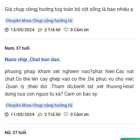
Giá chụp côngj hưởng tưg toàn bộ cột sống là bao nhiêu ạ
Chuyên khoa Chụp cộng hưởng từ
13/05/2024
2
Trả lời
0
Cảm ơn
Nam, 37 tuổi
Nano chip ,Chat ban dan.
phuong phap kham xet nghiem nao?phat hien.Cac vat
chat.Co the len cay ghep vao co the .De phuc vu cho viec
.Quan ly ,theo doi .Tham do,benh tat ,vet thuong.Hoat
dong cua con nguoi tu xa? Cam on bac sy.
Chuyên khoa Chụp cộng hưởng từ
11/05/2024
2
Trả lời
0
Cảm ơn
Nữ, 37 tuổi