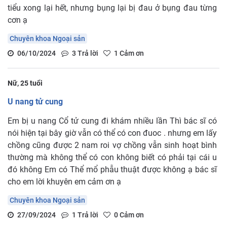
tiểu xong lại hết, nhưng bụng lại bị đau ở bụng đau từng
cơn ạ
Chuyên khoa Ngoại sản
06/10/2024
3
Trả lời
1
Cảm ơn
Nữ, 25 tuổi
U nang tử cung
Em bị u nang Cổ tử cung đi khám nhiều lần Thì bác sĩ có
nói hiện tại bây giờ vẫn có thể có con đuoc . nhưng em lấy
chồng cũng được 2 nam roi vợ chồng vẫn sinh hoạt bình
thường mà không thể có con không biết có phải tại cái u
đó không Em có Thể mổ phẫu thuật được không ạ bác sĩ
cho em lời khuyên em cảm ơn ạ
Chuyên khoa Ngoại sản
27/09/2024
1
Trả lời
0
Cảm ơn