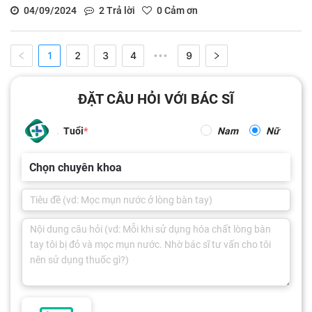
04/09/2024
2
Trả lời
0
Cảm ơn
1
2
3
4
9
•••
ĐẶT CÂU HỎI VỚI BÁC SĨ
Tuổi
Nam
Nữ
Chọn chuyên khoa