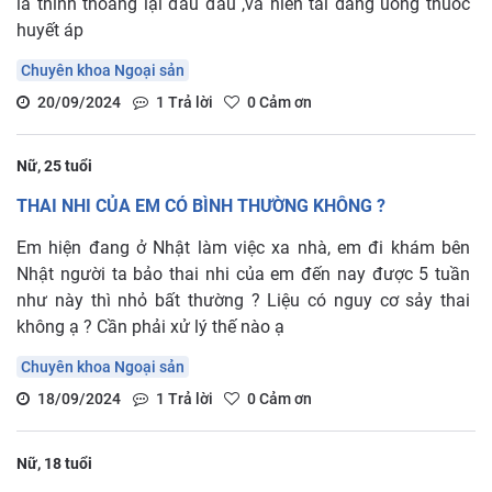
la thỉnh thoảng lại đau đầu ,va hien tai dang uống thuốc
huyết áp
Chuyên khoa Ngoại sản
20/09/2024
1
Trả lời
0
Cảm ơn
Nữ, 25 tuổi
THAI NHI CỦA EM CÓ BÌNH THƯỜNG KHÔNG ?
Em hiện đang ở Nhật làm việc xa nhà, em đi khám bên
Nhật người ta bảo thai nhi của em đến nay được 5 tuần
như này thì nhỏ bất thường ? Liệu có nguy cơ sảy thai
không ạ ? Cần phải xử lý thế nào ạ
Chuyên khoa Ngoại sản
18/09/2024
1
Trả lời
0
Cảm ơn
Nữ, 18 tuổi