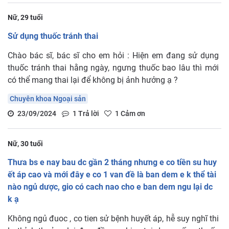
Nữ, 29 tuổi
Sử dụng thuốc tránh thai
Chào bác sĩ, bác sĩ cho em hỏi : Hiện em đang sử dụng
thuốc tránh thai hằng ngày, ngưng thuốc bao lâu thì mới
có thể mang thai lại để không bị ảnh hưởng ạ ?
Chuyên khoa Ngoại sản
23/09/2024
1
Trả lời
1
Cảm ơn
Nữ, 30 tuổi
Thưa bs e nay bau dc gần 2 tháng nhưng e co tiền su huy
ết áp cao và mới đây e co 1 van đề là ban dem e k thể tài
nào ngủ dược, gio có cach nao cho e ban dem ngu lại dc
k ạ
Không ngủ đuoc , co tien sử bệnh huyết áp, hễ suy nghĩ thi