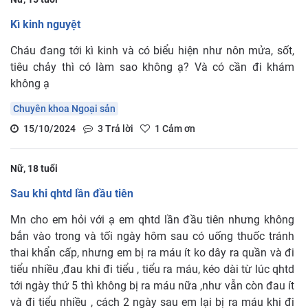
Kì kinh nguyệt
Cháu đang tới kì kinh và có biểu hiện như nôn mửa, sốt,
tiêu chảy thì có làm sao không ạ? Và có cần đi khám
không ạ
Chuyên khoa Ngoại sản
15/10/2024
3
Trả lời
1
Cảm ơn
Nữ, 18 tuổi
Sau khi qhtd lần đầu tiên
Mn cho em hỏi với ạ em qhtd lần đầu tiên nhưng không
bắn vào trong và tối ngày hôm sau có uống thuốc tránh
thai khẩn cấp, nhưng em bị ra máu ít ko dây ra quần và đi
tiểu nhiều ,đau khi đi tiểu , tiểu ra máu, kéo dài từ lúc qhtd
tới ngày thứ 5 thì không bị ra máu nữa ,như vẫn còn đau ít
và đi tiểu nhiều , cách 2 ngày sau em lại bị ra máu khi đi