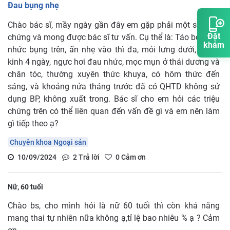
Đau bụng nhẹ
Chào bác sĩ, mầy ngày gần đây em gặp phải một số triệu
Đặt
chứng và mong được bác sĩ tư vấn. Cụ thể là: Táo bón, hơi
khám
nhức bụng trên, ấn nhẹ vào thì đa, mỏi lưng dưới, chậm
kinh 4 ngày, ngực hơi đau nhức, mọc mụn ở thái dương và
chân tóc, thường xuyên thức khuya, có hôm thức đến
sáng, và khoảng nửa tháng trước đã có QHTD không sử
dụng BP, không xuất trong. Bác sĩ cho em hỏi các triệu
chứng trên có thể liên quan đến vấn đề gì và em nên làm
gì tiếp theo ạ?
Chuyên khoa Ngoại sản
10/09/2024
2
Trả lời
0
Cảm ơn
Nữ, 60 tuổi
Chào bs, cho mình hỏi là nữ 60 tuổi thì còn khả năng
mang thai tự nhiên nữa không ạ,tỉ lệ bao nhiêu % ạ ? Cảm