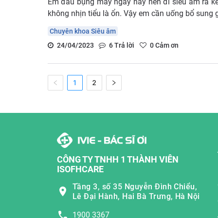
Em đau bụng mấy ngày nay nên đi siêu âm ra kế
không nhịn tiểu là ổn. Vậy em cần uống bổ sung 
Chuyên khoa Siêu âm
24/04/2023
6
Trả lời
0
Cảm ơn
1
2
CÔNG TY TNHH 1 THÀNH VIÊN
ISOFHCARE
Tầng 3, số 35 Nguyễn Đình Chiểu,
Lê Đại Hành, Hai Bà Trưng, Hà Nội
1900 3367