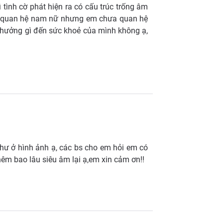
ình cờ phát hiện ra có cấu trúc trống âm
ệc quan hệ nam nữ nhưng em chưa quan hệ
h hưởng gì đến sức khoẻ của mình không ạ,
hư ở hình ảnh ạ, các bs cho em hỏi em có
êm bao lâu siêu âm lại ạ,em xin cảm ơn!!