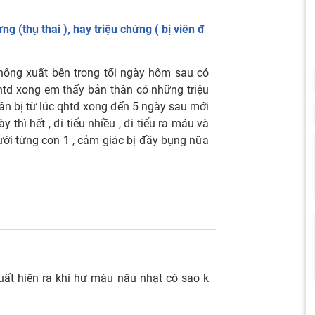
ng (thụ thai ), hay triệu chứng ( bị viên đ
hông xuất bên trong tối ngày hôm sau có
htd xong em thấy bản thân có những triệu
ần bị từ lúc qhtd xong đến 5 ngày sau mới
 thì hết , đi tiểu nhiều , đi tiểu ra máu và
dưới từng cơn 1 , cảm giác bị đầy bụng nữa
uất hiện ra khí hư màu nâu nhạt có sao k