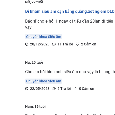
Nữ, 27 tuổi
Đi kham siêu âm cặn bảng quảng.xet ngiêm bt.bi
Bác sĩ cho e hỏi 1 ngay đi tiểu gần 20lan đi ti
vậy
Chuyên khoa Siêu âm
20/12/2023
11
Trả lời
2
Cảm ơn
Nữ, 20 tuổi
Cho em hỏi hình ảnh siêu âm như vậy là bị ung t
Chuyên khoa Siêu âm
22/05/2023
5
Trả lời
0
Cảm ơn
Nam, 19 tuổi