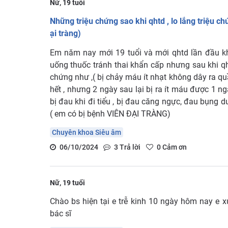
Nữ, 19 tuổi
Những triệu chứng sao khi qhtd , lo lắng triệu chứ
ại tràng)
Em năm nay mới 19 tuổi và mới qhtd lần đầu k
uống thuốc tránh thai khẩn cấp nhưng sau khi q
chứng như ,( bị chảy máu ít nhạt không dây ra qu
hết , nhưng 2 ngày sau lại bị ra ít máu được 1 ngày
bị đau khi đi tiểu , bị đau căng ngực, đau bụng 
( em có bị bệnh VIÊN ĐẠI TRÀNG)
Chuyên khoa Siêu âm
06/10/2024
3
Trả lời
0
Cảm ơn
Nữ, 19 tuổi
Chào bs hiện tại e trễ kinh 10 ngày hôm nay e x
bác sĩ