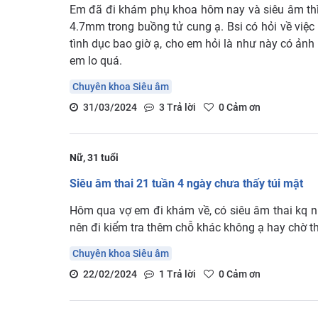
Em đã đi khám phụ khoa hôm nay và siêu âm thì t
4.7mm trong buồng tử cung ạ. Bsi có hỏi về vi
tình dục bao giờ ạ, cho em hỏi là như này có ản
em lo quá.
Chuyên khoa Siêu âm
31/03/2024
3
Trả lời
0
Cảm ơn
Nữ, 31 tuổi
Siêu âm thai 21 tuần 4 ngày chưa thấy túi mật
Hôm qua vợ em đi khám về, có siêu âm thai kq n
nên đi kiểm tra thêm chỗ khác không ạ hay chờ th
Chuyên khoa Siêu âm
22/02/2024
1
Trả lời
0
Cảm ơn