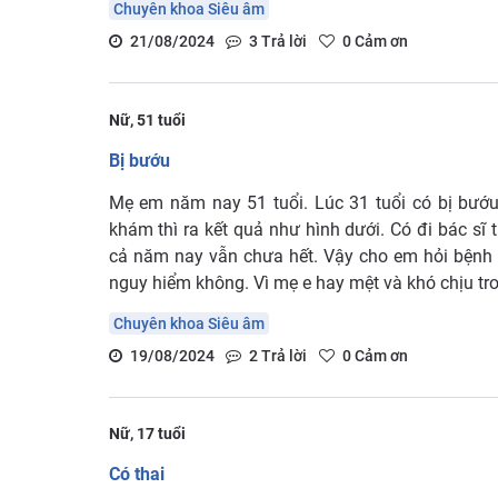
Chuyên khoa Siêu âm
21/08/2024
3
Trả lời
0
Cảm ơn
Nữ, 51 tuổi
Bị bướu
Mẹ em năm nay 51 tuổi. Lúc 31 tuổi có bị bướu 
khám thì ra kết quả như hình dưới. Có đi bác sĩ 
cả năm nay vẫn chưa hết. Vậy cho em hỏi bệnh n
nguy hiểm không. Vì mẹ e hay mệt và khó chịu tr
Chuyên khoa Siêu âm
19/08/2024
2
Trả lời
0
Cảm ơn
Nữ, 17 tuổi
Có thai