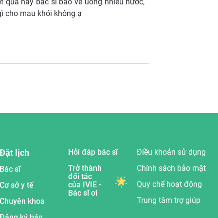
t quả này bác sĩ bảo về uống nhiều nước,
gì cho mau khỏi không ạ
Đặt lịch
Hỏi đáp bác sĩ
Điều khoản sử dụng
Trở thành
Chính sách bảo mật
Bác sĩ
đối tác
Quy chế hoạt động
của IVIE -
Cơ sở y tế
Bác sĩ ơi
Trung tâm trợ giúp
Chuyên khoa
Đăng ký bán