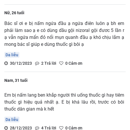
Nữ, 26 tuổi
Bác sĩ ơi e bị nấm ngứa đầu ạ ngứa điên luôn ạ bh em
phải làm sao ạ e có dùng dầu gội nizoral gội đươc 5 lần r
ạ vẫn ngứa mẩn đỏ nổi mụn quanh đầu ạ khó chịu lắm ạ
mong bác sĩ giúp e dùng thuốc gì bôi ạ
Da liễu
30/12/2023
2
Trả lời
0
Cảm ơn
Nam, 31 tuổi
Em bị nấm lang ben khắp người thì uống thuốc gì hay tiêm
thuốc gì hiệu quả nhất ạ. E bị khá lâu rồi, trước có bôi
thuốc dân gian mà k hết
Da liễu
28/12/2023
4
Trả lời
0
Cảm ơn