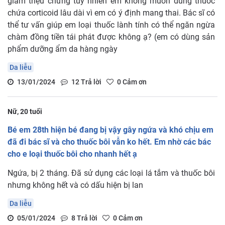
giảm triệu chứng tuy nhiên em không muốn dùng thuốc
chứa corticoid lâu dài vì em có ý định mang thai. Bác sĩ có
thể tư vấn giúp em loại thuốc lành tính có thể ngăn ngừa
chàm đồng tiền tái phát được không ạ? (em có dùng sản
phẩm dưỡng ẩm da hàng ngày
Da liễu
13/01/2024
12
Trả lời
0
Cảm ơn
Nữ, 20 tuổi
Bé em 28th hiện bé đang bị vậy gây ngứa và khó chịu em
đã đi bác sĩ và cho thuốc bôi vẫn ko hết. Em nhờ các bác
cho e loại thuốc bôi cho nhanh hết ạ
Ngứa, bị 2 tháng. Đã sử dụng các loại lá tắm và thuốc bôi
nhưng không hết và có dấu hiện bị lan
Da liễu
05/01/2024
8
Trả lời
0
Cảm ơn