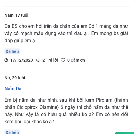
Nam, 17 tuổi
Dạ BS cho em hỏi trên da chân của em Có 1 mảng da như
vậy có mạch máu đụng vào thì đau ạ . Em mong bs giải
đáp giúp em ạ
Da liễu
17/12/2023
2
Trả lời
0
Cảm ơn
Nữ, 29 tuổi
Nấm Da
Em bị nấm da như hình, sau khi bôi kem Pirolam (thành
phần Ciclopirox Olamine) 6 ngày thì chỗ nấm da như thế
này. Như vậy là có hiệu quả nhiều ko ạ? Em có nên đổi
kem bôi loại khác ko ạ?
Da liễu