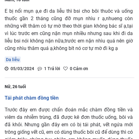
E bị nổi mụn ạ,e đi da liễu thì bsi cho bôi thuôc và uống
thuốc gần 2 tháng cũng đỡ mụn nhìu r ạ,nhueng còn
những vết thâm có tự mờ theo thời gian không bác sĩ ạ,tại
vì lúc trước em cũng nặn mụn nhiều nhưng sau khi đi da
liễu bsi nói không nặn nữa,trước em nặn nhìu quá nên giờ
cũng nhìu thâm quá ạ,không bít nó cơ tự mờ đi kg ạ
Da liễu
05/03/2024
1
Trả lời
0
Cảm ơn
Nữ, 26 tuổi
Tái phát chàm đồng tiền
Trước đây em được chẩn đoán mắc chàm đồng tiền và
viêm da nhiễm trùng, đã được kê đơn thuốc uống, bôi và
đã khỏi. Nhưng gần đây em có bị tái phát, vết ngứa mới
trông giống vết cũ, em có dùng thuốc bôi cũ để dùng thì có