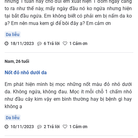
nhưng 1 tuần nay chỗ đùi em xuất hiện 1 đốm ngày càng
to ra như thế này, mấy ngày đầu nó ko ngứa nhưng hiện
tại bắt đầu ngứa. Em không biết có phải em bị nấm da ko
ạ? Em nên mua kem gì để bôi đây ạ? Em cảm ơn
Da liễu
18/11/2023
6
Trả lời
1
Cảm ơn
Nam, 26 tuổi
Nốt đỏ nhỏ dưới da
Em phát hiện mình bị mọc những nốt màu đỏ nhỏ dưới
da. Không ngứa, không đau. Mọc ít mỗi chỗ 1 chấm nhỏ
như đầu cây kim vậy em bình thường hay bị bệnh gì hay
không ạ
Da liễu
10/11/2023
2
Trả lời
1
Cảm ơn