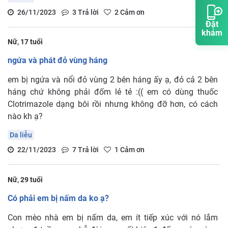
26/11/2023
3
Trả lời
2
Cảm ơn
Đặt
khám
Nữ, 17 tuổi
ngứa và phát đỏ vùng háng
em bị ngứa và nổi đỏ vùng 2 bên háng ấy ạ, đỏ cả 2 bên
háng chứ không phải đốm lẻ tẻ :(( em có dùng thuốc
Clotrimazole dạng bôi rồi nhưng không đỡ hơn, có cách
nào kh ạ?
Da liễu
22/11/2023
7
Trả lời
1
Cảm ơn
Nữ, 29 tuổi
Có phải em bị nấm da ko ạ?
Con mèo nhà em bị nấm da, em ít tiếp xúc với nó lắm