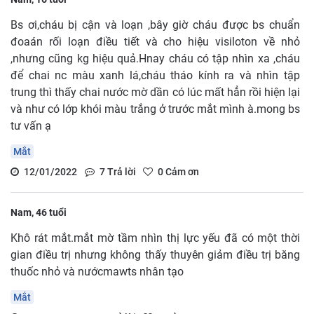
Bs ơi,cháu bị cận và loạn ,bây giờ cháu được bs chuẩn
đoaán rối loạn điều tiết và cho hiệu visiloton về nhỏ
,nhưng cũng kg hiệu quả.Hnay cháu có tập nhìn xa ,cháu
để chai nc màu xanh lá,cháu tháo kính ra và nhìn tập
trung thì thấy chai nước mờ dần có lúc mất hẳn rồi hiện lại
và như có lớp khói màu trắng ở trước mắt mình à.mong bs
tư vấn ạ
Mắt
12/01/2022
7
Trả lời
0
Cảm ơn
Nam, 46 tuổi
Khô rát mắt.mắt mờ tầm nhìn thị lực yếu đã có một thời
gian điều trị nhưng không thấy thuyên giảm điều trị băng
thuốc nhỏ và nướcmawts nhân tạo
Mắt