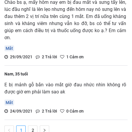
Chào bs ạ, mấy hôm nay em bị đau mắt và sưng tấy lên,
lúc đầu nghĩ là lên lẹo nhưng đến hôm nay nó sưng lên và
đau thêm 2 vị trí nữa trên cùng 1 mắt. Em đã uống kháng
sinh và kháng viêm nhưng vẫn ko đỡ, bs có thể tư vấn
giúp em cách điều trị và thuốc uống được ko ạ.? Em cảm
ơn.
Mắt
29/09/2021
2
Trả lời
1
Cảm ơn
Nam, 35 tuổi
E bị mảnh gỗ bắn vào mắt giờ đau nhức nhìn không rõ
được giờ em phải làm sao ak
Mắt
24/09/2021
2
Trả lời
0
Cảm ơn
1
2