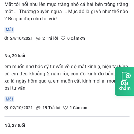
Mắt tôi nổi nhu lên mục trắng nhỏ cả hai bên tròng trắng
mắt ... Thường xuyên ngứa ... Mục đó là gì và như thế nào
? Bs giải đáp cho tôi với !
Mắt
24/10/2021
2
Trả lời
0
Cảm ơn
Nữ, 20 tuổi
em muốn nhờ bác sỹ tư vấn về độ mắt kính ạ, hiện tại kính
cũ em đeo khoảng 2 năm rồi, còn độ kính đo bằng khúc
xạ là ngày hôm qua ạ, em muốn cắt kính mới ạ. mong các
Đặt
bsi tư vấn
khám
Mắt
02/10/2021
19
Trả lời
1
Cảm ơn
Nữ, 27 tuổi