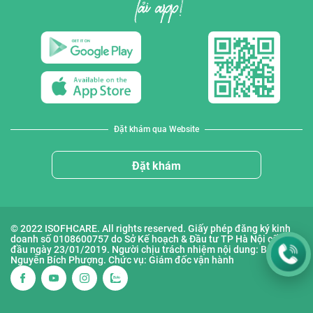
Đặt khám qua Website
Đặt khám
© 2022 ISOFHCARE. All rights reserved. Giấy phép đăng ký kinh
doanh số 0108600757 do Sở Kế hoạch & Đầu tư TP Hà Nội cấp lần
đầu ngày 23/01/2019. Người chịu trách nhiệm nội dung: Bà
Nguyễn Bích Phượng. Chức vụ: Giám đốc vận hành