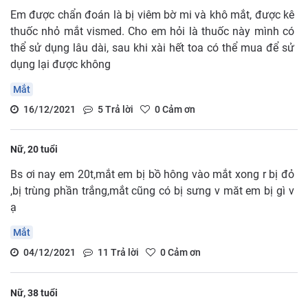
Em được chẩn đoán là bị viêm bờ mi và khô mắt, được kê
thuốc nhỏ mắt vismed. Cho em hỏi là thuốc này mình có
thể sử dụng lâu dài, sau khi xài hết toa có thể mua để sử
dụng lại được không
Mắt
16/12/2021
5
Trả lời
0
Cảm ơn
Nữ, 20 tuổi
Bs ơi nay em 20t,mắt em bị bồ hông vào mắt xong r bị đỏ
,bị trùng phần trắng,mắt cũng có bị sưng v măt em bị gì v
ạ
Mắt
04/12/2021
11
Trả lời
0
Cảm ơn
Nữ, 38 tuổi