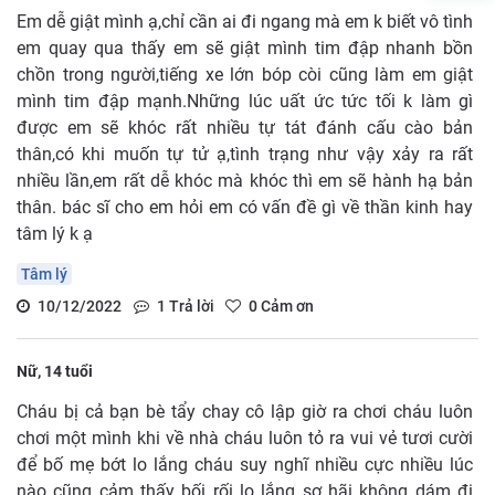
Em dễ giật mình ạ,chỉ cần ai đi ngang mà em k biết vô tình
em quay qua thấy em sẽ giật mình tim đập nhanh bồn
chồn trong người,tiếng xe lớn bóp còi cũng làm em giật
mình tim đập mạnh.Những lúc uất ức tức tối k làm gì
được em sẽ khóc rất nhiều tự tát đánh cấu cào bản
thân,có khi muốn tự tử ạ,tình trạng như vậy xảy ra rất
nhiều lần,em rất dễ khóc mà khóc thì em sẽ hành hạ bản
thân. bác sĩ cho em hỏi em có vấn đề gì về thần kinh hay
tâm lý k ạ
Tâm lý
10/12/2022
1
Trả lời
0
Cảm ơn
Nữ, 14 tuổi
Cháu bị cả bạn bè tẩy chay cô lập giờ ra chơi cháu luôn
chơi một mình khi về nhà cháu luôn tỏ ra vui vẻ tươi cười
để bố mẹ bớt lo lắng cháu suy nghĩ nhiều cực nhiều lúc
nào cũng cảm thấy bối rối lo lắng sợ hãi không dám đi