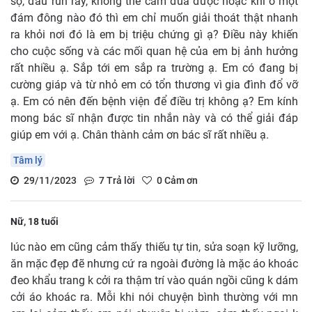
sợ, đầu run rẩy, không thể cầm đũa được hoặc khi ở một
đám đông nào đó thì em chỉ muốn giải thoát thật nhanh
ra khỏi nơi đó là em bị triệu chứng gì ạ? Điều này khiến
cho cuộc sống và các mối quan hệ của em bị ảnh hưởng
rất nhiều ạ. Sắp tới em sắp ra trường ạ. Em có đang bị
cường giáp và từ nhỏ em có tổn thương vì gia đình đổ vỡ
ạ. Em có nên đến bệnh viện để điều trị không ạ? Em kính
mong bác sĩ nhận được tin nhắn này và có thể giải đáp
giúp em với ạ. Chân thành cảm ơn bác sĩ rất nhiều ạ.
Tâm lý
29/11/2023
7
Trả lời
0
Cảm ơn
Nữ, 18 tuổi
lúc nào em cũng cảm thấy thiếu tự tin, sửa soạn kỹ lưỡng,
ăn mặc đẹp đẽ nhưng cứ ra ngoài đường là mặc áo khoác
đeo khẩu trang k cởi ra thậm trí vào quán ngồi cũng k dám
cởi áo khoác ra. Mỗi khi nói chuyện bình thường với mn