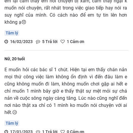
em lại cảm thấy em nói chuyện bị xàm, cảm thấy ngại k
muốn nói chuyện, rất nhát trong việc giao tiếp hay nói ra
suy nghĩ của mình. Có cách nào để em tự tin lên hơn
không ạ😞
Tâm lý
16/02/2023
5
Trả lời
1
Cảm ơn
Nữ, 20 tuổi
E muốn hỏi các bác sĩ 1 chút. Hiện tại em thấy chán nản
mọi thứ công việc làm không ổn định vì đến đâu làm e
cũng không muốn đi làm, không muốn chơi gặp ai hết e
chỉ muốn 1 mình bây giờ e thấy thật sự mệt mỏi sự chá
nản về cuộc sông ngày càng tăng. Lúc nào cũng nghĩ đến
nơi nào thật xa chỉ có 1 mình ko muốn nói chuyện với ai
hết.😥
Tâm lý
17/01/2023
1
Trả lời
0
Cảm ơn