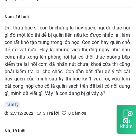
Nam, 16 tuổi
Dạ, thưa bác sĩ, con bị chứng là hay quên, người khác nói
gì đó một lúc thì dễ bị quên liền nếu ko được nhắc lại, làm
con rất khó tập trung trong lớp học. Con còn hay quên chỗ
để đồ vật nữa. Hay là những việc thường ngày như nấu
cơm: nấu xong lên phòng rồi lại có thôi thúc xuống bếp
kiểm tra lại nồi cơm đã nhấn nút chưa; khoá cửa thì cũng
phải kiểm tra lại cho chắc. Con dần bắt đầu để ý tới cái
hay quên của mình sau kỳ thi học kỳ 1 vừa rồi, vừa làm
bài xong, nộp cho cô là quên sạch trên đề bài có nội dung
gì, mình đã viết gì. Vậy là con đang bị gì vậy ạ?
Tâm lý
27/12/2022
3
Trả lời
0
Cảm ơn
Đặt
khám
Nữ, 19 tuổi