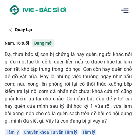
Quay Lại
Nam, 16 tuổi
Đang mở
Dạ, thưa bác sĩ, con bị chứng là hay quên, người khác nói
gì đó một lúc thì dễ bị quên liền nếu ko được nhắc lại, làm
con rất khó tập trung trong lớp học. Con còn hay quên chỗ
để đồ vật nữa. Hay là những việc thường ngày như nấu
cơm: nấu xong lên phòng rồi lại có thôi thúc xuống bếp
kiểm tra lại nồi cơm đã nhấn nút chưa; khoá cửa thì cũng
phải kiểm tra lại cho chắc. Con dần bắt đầu để ý tới cái
hay quên của mình sau kỳ thi học kỳ 1 vừa rồi, vừa làm
bài xong, nộp cho cô là quên sạch trên đề bài có nội dung
gì, mình đã viết gì. Vậy là con đang bị gì vậy ạ?
Tâm lý
Chuyên khoa Tư vấn Tâm lý
Tâm lý