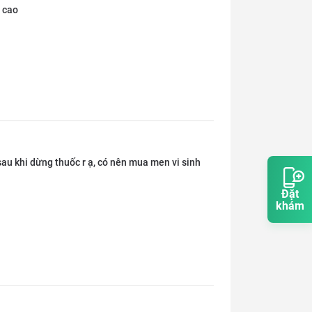
ị cao
au khi dừng thuốc r ạ, có nên mua men vi sinh
Đặt
khám