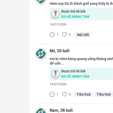
Hôm nay tôi đi đánh golf xong thấy bị đ
Được trả lời bởi
BS
HỒ MINH TÂM
14/07/2026
1
0
Nội tiết
Nữ
, 20 tuổi
em bị viêm bàng quang uống kháng sinh 
để uốn...
Được trả lời bởi
BS
HỒ MINH TÂM
14/07/2026
1
0
Tiêu hoá
Tiêu hoá
Nam
, 38 tuổi