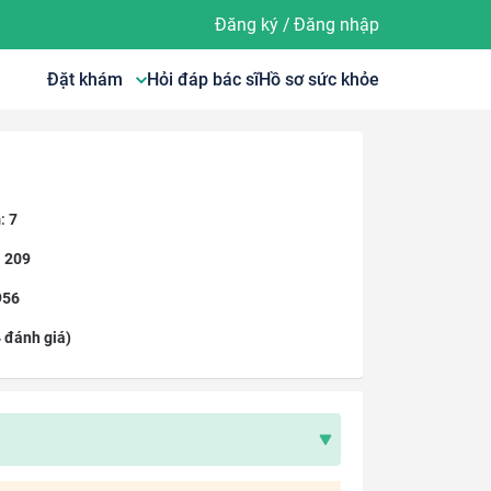
Đăng ký
/
Đăng nhập
Đặt khám
Hỏi đáp bác sĩ
Hồ sơ sức khỏe
:
7
:
209
956
 đánh giá)