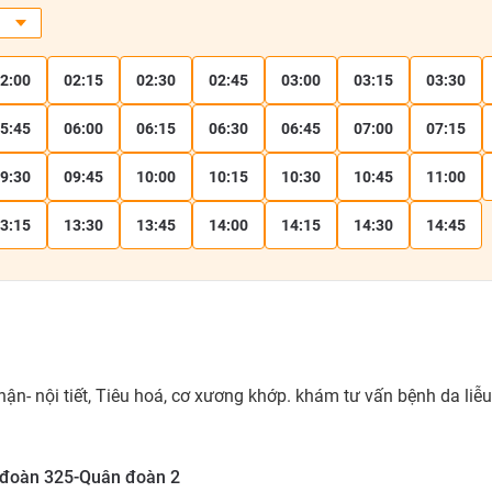
2:00
02:15
02:30
02:45
03:00
03:15
03:30
5:45
06:00
06:15
06:30
06:45
07:00
07:15
9:30
09:45
10:00
10:15
10:30
10:45
11:00
3:15
13:30
13:45
14:00
14:15
14:30
14:45
n- nội tiết, Tiêu hoá, cơ xương khớp. khám tư vấn bệnh da liễu
đoàn 325-Quân đoàn 2