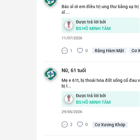
Bác sĩ ơi em điều trị ung thư bằng xạ t
sĩ ...
Được trả lời bởi
BS
HỒ MINH TÂM
11/07/2026
1
0
Răng Hàm Mặt
Cơ 
Nữ
, 61 tuổi
Mẹ e 61t, bị thoái hóa đốt sống cổ đau 
bị l...
Được trả lời bởi
BS
HỒ MINH TÂM
29/06/2026
2
0
Cơ Xương Khớp