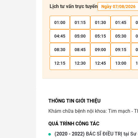
Lịch tư vấn trực tuyến
01:00
01:15
01:30
01:45
0
04:45
05:00
05:15
05:30
0
08:30
08:45
09:00
09:15
0
12:15
12:30
12:45
13:00
1
THÔNG TIN GIỚI THIỆU
Khám chữa bệnh nội khoa: Tim mạch - Thậ
QUÁ TRÌNH CÔNG TÁC
(
2020
-
2022
)
BÁC SĨ ĐIỀU TRỊ
tại
Sư 