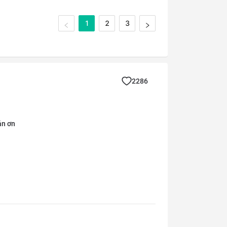
1
2
3
2286
ản ơn