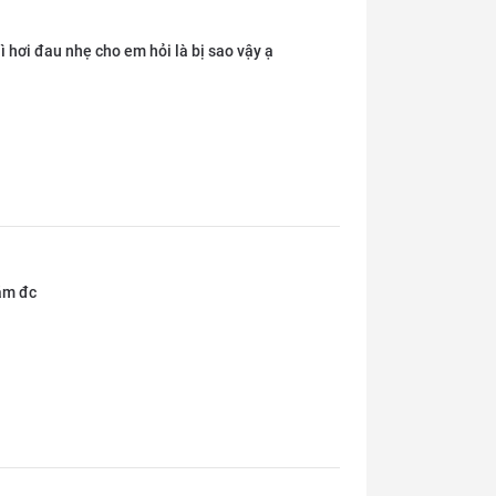
 hơi đau nhẹ cho em hỏi là bị sao vậy ạ
hám đc