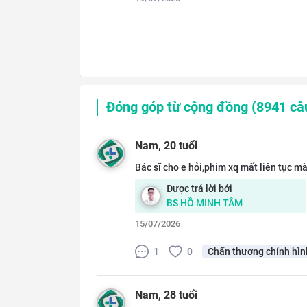
Đóng góp từ cộng đồng (
8941
câu
Nam
, 20 tuổi
Bác sĩ cho e hỏi,phim xq mất liên tục m
Được trả lời bởi
BS
HỒ MINH TÂM
15/07/2026
1
0
Chấn thương chỉnh hìn
Nam
, 28 tuổi