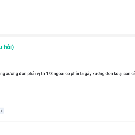
 hỏi)
àng xương đòn phải vị trí 1/3 ngoài có phải là gẫy xương đòn ko ạ ,con c
h