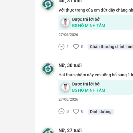
Nữ
, 31 tuổi
Với thực trạng của em đứt dây chằng nh
Được trả lời bởi
BS
HỒ MINH TÂM
27/06/2026
1
0
Chấn thương chỉnh hìn
Nữ
, 30 tuổi
Hai thực phẩm này em uống bổ sung 1 lúc
Được trả lời bởi
BS
HỒ MINH TÂM
27/06/2026
3
0
Dinh dưỡng
Nữ
, 27 tuổi