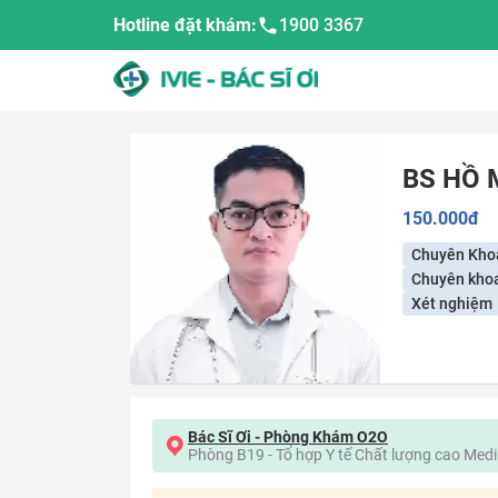
Hotline đặt khám:
1900 3367
BS
HỒ 
150.000
đ
Chuyên Kho
Chuyên khoa
Xét nghiệm
Bác Sĩ Ơi - Phòng Khám O2O
Phòng B19 - Tổ hợp Y tế Chất lượng cao Medi