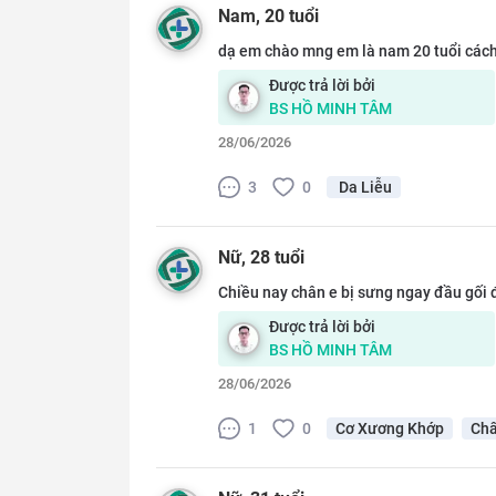
Nam
, 20 tuổi
dạ em chào mng em là nam 20 tuổi cách 
Được trả lời bởi
BS
HỒ MINH TÂM
28/06/2026
3
0
Da Liễu
Nữ
, 28 tuổi
Chiều nay chân e bị sưng ngay đầu gối đa
Được trả lời bởi
BS
HỒ MINH TÂM
28/06/2026
1
0
Cơ Xương Khớp
Chấ