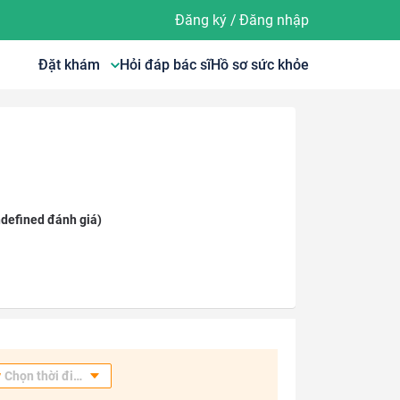
Đăng ký
/
Đăng nhập
Đặt khám
Hỏi đáp bác sĩ
Hồ sơ sức khỏe
defined đánh giá)