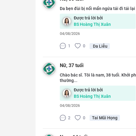
Da bẹn đùi bị nổi mẩn ngứa tái đi tái lạ
Được trả lời bởi
BS
Hoàng Thị Xuân
04/08/2026
1
0
Da Liễu
Nữ
, 37 tuổi
Chào bác sĩ. Tôi là nam, 38 tuổi. Khởi p
thường...
Được trả lời bởi
BS
Hoàng Thị Xuân
04/08/2026
2
0
Tai Mũi Họng