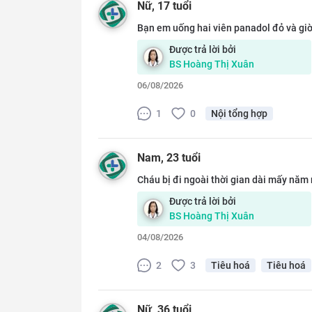
Nữ
, 17 tuổi
Bạn em uống hai viên panadol đỏ và giờ
Được trả lời bởi
BS
Hoàng Thị Xuân
06/08/2026
1
0
Nội tổng hợp
Nam
, 23 tuổi
Cháu bị đi ngoài thời gian dài mấy năm n
Được trả lời bởi
BS
Hoàng Thị Xuân
04/08/2026
2
3
Tiêu hoá
Tiêu hoá
Nữ
, 36 tuổi