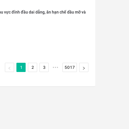
hu vực đỉnh đầu dai dẳng, ăn hạn chế dầu mỡ và
1
2
3
5017
•••