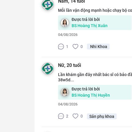
Nam
, 14 tuổi
Mỗi lần vận động mạnh hoặc chạy bộ con
Được trả lời bởi
BS
Hoàng Thị Xuân
04/08/2026
1
0
Nhi Khoa
Nữ
, 20 tuổi
Lần khám gần đây nhất bác sĩ có bảo đầ
38w5d...
Được trả lời bởi
BS
Hoàng Thị Huyền
04/08/2026
2
0
Sản phụ khoa