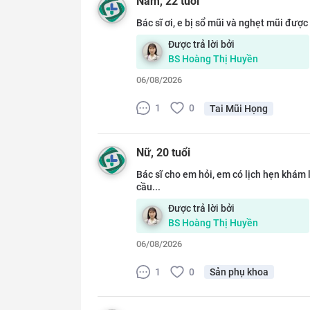
Nam
, 22 tuổi
Bác sĩ ơi, e bị sổ mũi và nghẹt mũi được 
Được trả lời bởi
BS
Hoàng Thị Huyền
06/08/2026
1
0
Tai Mũi Họng
Nữ
, 20 tuổi
Bác sĩ cho em hỏi, em có lịch hẹn khám l
cầu...
Được trả lời bởi
BS
Hoàng Thị Huyền
06/08/2026
1
0
Sản phụ khoa