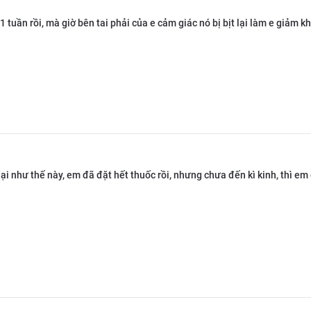
1 tuần rồi, mà giờ bên tai phải của e cảm giác nó bị bịt lại làm e giảm k
ại như thế này, em đã đặt hết thuốc rồi, nhưng chưa đến kì kinh, thì em 