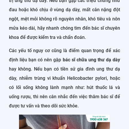
trị ung thư dạ dày. Nếu bạn gặp các triệu chứng như
đau hoặc khó chịu ở vùng dạ dày, mất cân nặng đột
ngột, mệt mỏi không rõ nguyên nhân, khó tiêu và nôn
mửa kéo dài, hãy nhanh chóng tìm đến bác sĩ chuyên
khoa để được kiểm tra và chẩn đoán.
Các yếu tố nguy cơ cũng là điểm quan trọng để xác
định liệu bạn có nên gặp
bác sĩ chữa ung thư dạ dày
hay không. Nếu bạn có tiền sử gia đình ung thư dạ
dày, nhiễm trùng vi khuẩn Helicobacter pylori, hoặc
có lối sống không lành mạnh như: hút thuốc lá và
uống rượu, thì nên cân nhắc đến việc thăm bác sĩ để
được tư vấn và theo dõi sức khỏe.