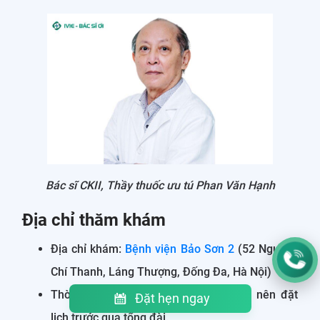
Bác sĩ CKII, Thầy thuốc ưu tú Phan Văn Hạnh
Địa chỉ thăm khám
Địa chỉ khám:
Bệnh viện Bảo Sơn 2
(52 Nguyễn
Chí Thanh, Láng Thượng, Đống Đa, Hà Nội)
Thời gian: Không cố định, bệnh nhân nên đặt
Đặt hẹn ngay
lịch trước qua tổng đài.