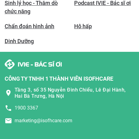
Sinh lý học - Thăm dò
Podcast IVIE - Bác sĩ ơi
chức năng
Chẩn đoán hình ảnh
Hô hấp
Dinh Dưỡng
CÔNG TY TNHH 1 THÀNH VIÊN ISOFHCARE
Tầng 3, số 35 Nguyễn Đình Chiểu, Lê Đại Hành,
Hai Bà Trưng, Hà Nội
1900 3367
marketing@isofhcare.com