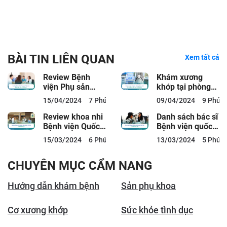
BÀI TIN LIÊN QUAN
Xem tất cả
Review Bệnh
Khám xương
viện Phụ sản
khớp tại phòng
Thiện An: Bảng
khám ACC: Bác
15/04/2024
7 Phút đọc
09/04/2024
9 Phút 
giá, Bác sĩ, Dịch
sĩ, Bảng giá,
vụ
Quy...
Review khoa nhi
Danh sách bác sĩ
Bệnh viện Quốc
Bệnh viện quốc
tế City có tốt
tế City và lịch
15/03/2024
6 Phút đọc
13/03/2024
5 Phút 
không?
làm việc
CHUYÊN MỤC CẨM NANG
Hướng dẫn khám bệnh
Sản phụ khoa
Cơ xương khớp
Sức khỏe tình dục