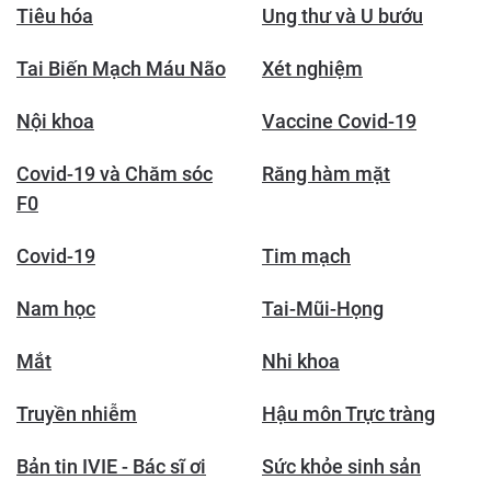
Tiêu hóa
Ung thư và U bướu
Tai Biến Mạch Máu Não
Xét nghiệm
Nội khoa
Vaccine Covid-19
Covid-19 và Chăm sóc
Răng hàm mặt
F0
Covid-19
Tim mạch
Nam học
Tai-Mũi-Họng
Mắt
Nhi khoa
Truyền nhiễm
Hậu môn Trực tràng
Bản tin IVIE - Bác sĩ ơi
Sức khỏe sinh sản