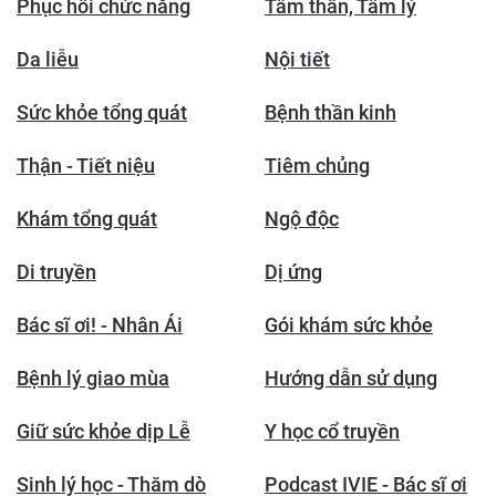
Phục hồi chức năng
Tâm thần, Tâm lý
Da liễu
Nội tiết
Sức khỏe tổng quát
Bệnh thần kinh
Thận - Tiết niệu
Tiêm chủng
Khám tổng quát
Ngộ độc
Di truyền
Dị ứng
Bác sĩ ơi! - Nhân Ái
Gói khám sức khỏe
Bệnh lý giao mùa
Hướng dẫn sử dụng
Giữ sức khỏe dịp Lễ
Y học cổ truyền
Sinh lý học - Thăm dò
Podcast IVIE - Bác sĩ ơi