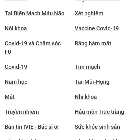
Tai Biến Mạch Máu Não
Xét nghiệm
Nội khoa
Vaccine Covid-19
Covid-19 và Chăm sóc
Răng hàm mặt
F0
Covid-19
Tim mạch
Nam học
Tai-Mũi-Họng
Mắt
Nhi khoa
Truyền nhiễm
Hậu môn Trực tràng
Bản tin IVIE - Bác sĩ ơi
Sức khỏe sinh sản