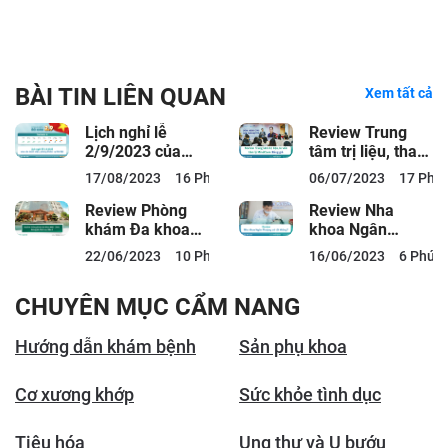
BÀI TIN LIÊN QUAN
Xem tất cả
Lịch nghỉ lễ
Review Trung
2/9/2023 của
tâm trị liệu, tham
các bệnh viện,
vấn, tư vấn tâm
17/08/2023
16 Phút đọc
06/07/2023
17 Phút
phòng khám tại
lý MindCare
Hà...
Review Phòng
Review Nha
khám Đa khoa
khoa Ngân
MSC Clinic: Bảng
Phượng có tốt
22/06/2023
10 Phút đọc
16/06/2023
6 Phút 
giá, Dịch vụ,...
không?
CHUYÊN MỤC CẨM NANG
Hướng dẫn khám bệnh
Sản phụ khoa
Cơ xương khớp
Sức khỏe tình dục
Tiêu hóa
Ung thư và U bướu