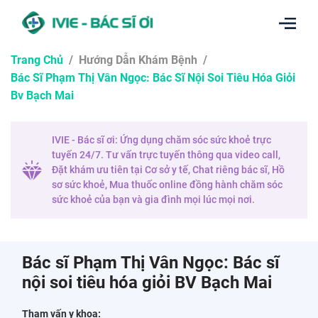
Trang Chủ
/
Hướng Dẫn Khám Bệnh
/
Bác Sĩ Phạm Thị Vân Ngọc: Bác Sĩ Nội Soi Tiêu Hóa Giỏi
Bv Bạch Mai
IVIE - Bác sĩ ơi: Ứng dụng chăm sóc sức khoẻ trực
tuyến 24/7. Tư vấn trực tuyến thông qua video call,
Đặt khám ưu tiên tại Cơ sở y tế, Chat riêng bác sĩ, Hồ
sơ sức khoẻ, Mua thuốc online đồng hành chăm sóc
sức khoẻ của bạn và gia đình mọi lúc mọi nơi.
Bác sĩ Phạm Thị Vân Ngọc: Bác sĩ
nội soi tiêu hóa giỏi BV Bạch Mai
Tham vấn y khoa: