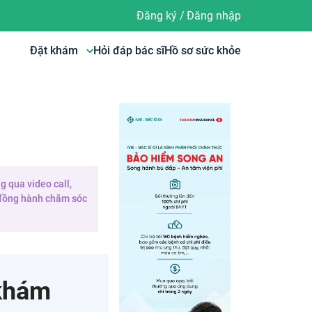
Đăng ký
/
Đăng nhập
Đặt khám
Hỏi đáp bác sĩ
Hồ sơ sức khỏe
g qua video call,
e đồng hành chăm sóc
 khám