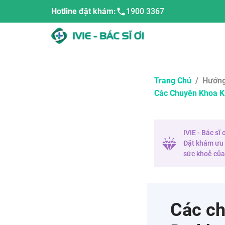
Hotline đặt khám:
1900 3367
Trang Chủ
/
Hướng
Các Chuyên Khoa K
IVIE - Bác sĩ
Đặt khám ưu t
sức khoẻ của 
Các ch