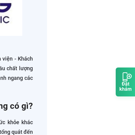
 viện - Khách
ầu chất lượng
ánh ngang các
Đặt
khám
ng có gì?
ức khỏe khác
tổng quát đến