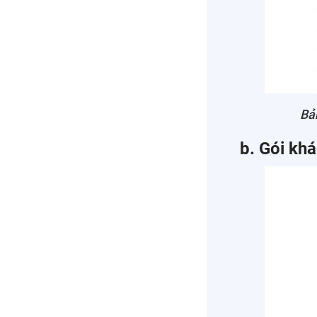
Bả
b. Gói kh