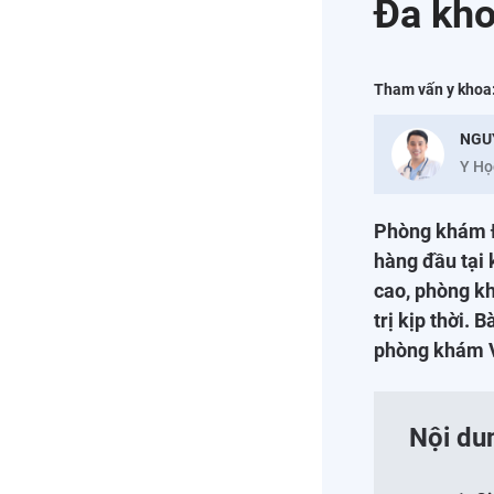
Đa kho
Tham vấn y khoa
NGU
Y Họ
Phòng khám Đ
hàng đầu tại 
cao, phòng k
trị kịp thời. 
phòng khám Vi
Nội du