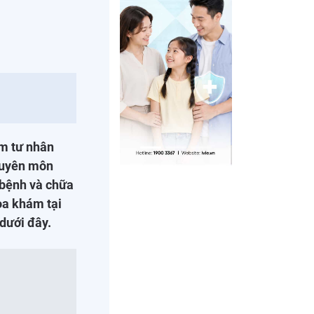
m tư nhân
chuyên môn
 bệnh và chữa
hoa khám tại
 dưới đây.