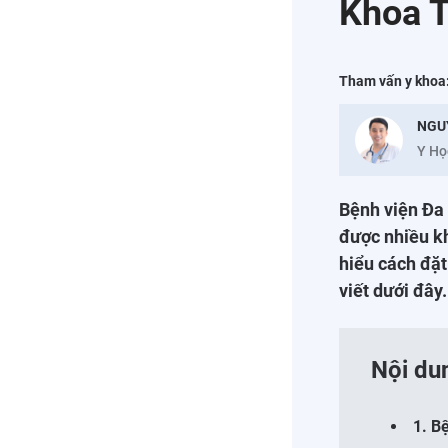
Khoa T
Tham vấn y khoa
NGU
Y Họ
Bệnh viện Đa 
được nhiều k
hiểu cách đặt
viết dưới đây.
Nội du
1. B