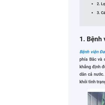
2. L
3. C
1. Bệnh 
Bệnh viện Đa
phía Bắc và 
khẳng định đư
dân cả nước.
khỏi tình trạ