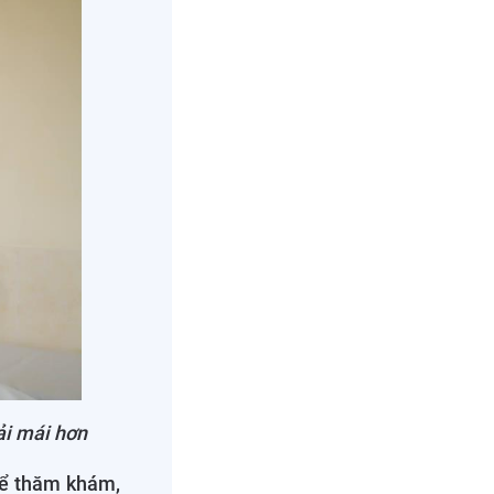
ải mái hơn
để thăm khám,