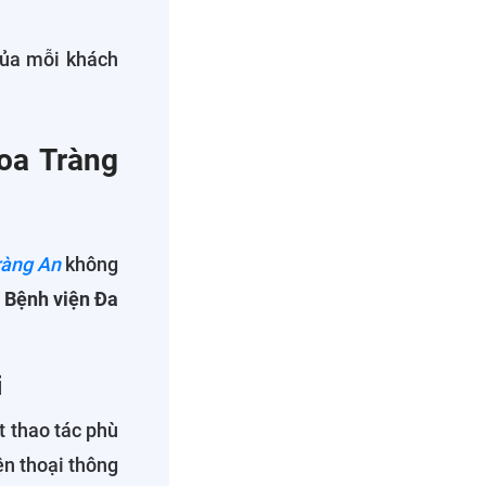
của mỗi khách
hoa Tràng
ràng An
không
i Bệnh viện Đa
i
t thao tác phù
ện thoại thông