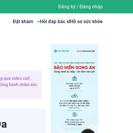
Đăng ký
/
Đăng nhập
Đặt khám
Hỏi đáp bác sĩ
Hồ sơ sức khỏe
g qua video call,
e đồng hành chăm sóc
Đa