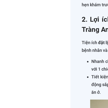
hẹn khám trư
2. Lợi í
Tràng A
Tiện ích
đặt 
bệnh nhân và 
Nhanh ch
với 1 ch
Tiết kiệ
động sắp
ăn ở.