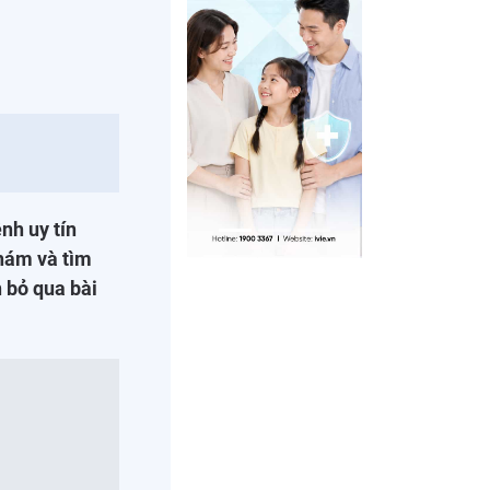
nh uy tín
hám và tìm
 bỏ qua bài