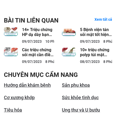
BÀI TIN LIÊN QUAN
Xem tất cả
14+ Triệu chứng
5 Bệnh viện tán
HP dạ dày bạn
sỏi mật tốt hiện
không nên bỏ
nay
09/07/2023
10 Phút đọc
09/07/2023
8 Phút 
qua
Các triệu chứng
10+ triệu chứng
sỏi mật cần điều
polyp túi mật
trị ngay
chính xác 99%
09/07/2023
8 Phút đọc
08/07/2023
8 Phút 
CHUYÊN MỤC CẨM NANG
Hướng dẫn khám bệnh
Sản phụ khoa
Cơ xương khớp
Sức khỏe tình dục
Tiêu hóa
Ung thư và U bướu