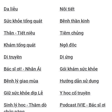
Da liễu
Nội tiết
Sức khỏe tổng quát
Bệnh thần kinh
Thận - Tiết niệu
Tiêm chủng
Khám tổng quát
Ngộ độc
Di truyền
Dị ứng
Bác sĩ ơi! - Nhân Ái
Gói khám sức khỏe
Bệnh lý giao mùa
Hướng dẫn sử dụng
Giữ sức khỏe dịp Lễ
Y học cổ truyền
Sinh lý học - Thăm dò
Podcast IVIE - Bác sĩ ơi
chức năng