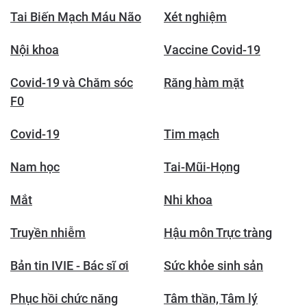
Tai Biến Mạch Máu Não
Xét nghiệm
Nội khoa
Vaccine Covid-19
Covid-19 và Chăm sóc
Răng hàm mặt
F0
Covid-19
Tim mạch
Nam học
Tai-Mũi-Họng
Mắt
Nhi khoa
Truyền nhiễm
Hậu môn Trực tràng
Bản tin IVIE - Bác sĩ ơi
Sức khỏe sinh sản
Phục hồi chức năng
Tâm thần, Tâm lý