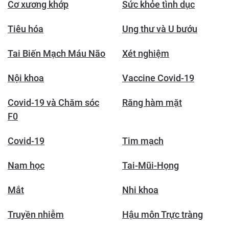
Cơ xương khớp
Sức khỏe tình dục
Tiêu hóa
Ung thư và U bướu
Tai Biến Mạch Máu Não
Xét nghiệm
Nội khoa
Vaccine Covid-19
Covid-19 và Chăm sóc
Răng hàm mặt
F0
Covid-19
Tim mạch
Nam học
Tai-Mũi-Họng
Mắt
Nhi khoa
Truyền nhiễm
Hậu môn Trực tràng