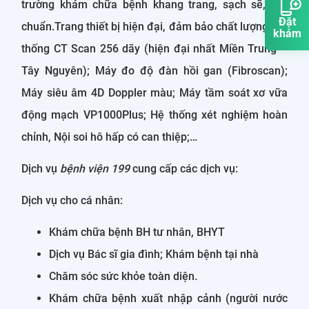
trường khám chữa bệnh khang trang, sạch sẽ, đạt
Đặt
chuẩn.Trang thiết bị hiện đại, đảm bảo chất lượng: Hệ
khám
thống CT Scan 256 dãy (hiện đại nhất Miền Trung –
Tây Nguyên); Máy đo độ đàn hồi gan (Fibroscan);
Máy siêu âm 4D Doppler màu; Máy tầm soát xơ vữa
động mạch VP1000Plus; Hệ thống xét nghiệm hoàn
chỉnh, Nội soi hô hấp có can thiệp;…
Dịch vụ
bệnh viện 199
cung cấp các dịch vụ:
Dịch vụ cho cá nhân:
Khám chữa bệnh BH tư nhân, BHYT
Dịch vụ Bác sĩ gia đình; Khám bệnh tại nhà
Chăm sóc sức khỏe toàn diện.
Khám chữa bệnh xuất nhập cảnh (người nước