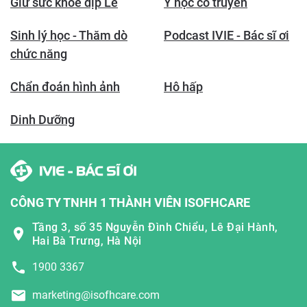
Giữ sức khỏe dịp Lễ
Y học cổ truyền
Sinh lý học - Thăm dò
Podcast IVIE - Bác sĩ ơi
chức năng
Chẩn đoán hình ảnh
Hô hấp
Dinh Dưỡng
CÔNG TY TNHH 1 THÀNH VIÊN ISOFHCARE
Tầng 3, số 35 Nguyễn Đình Chiểu, Lê Đại Hành,
Hai Bà Trưng, Hà Nội
1900 3367
marketing@isofhcare.com