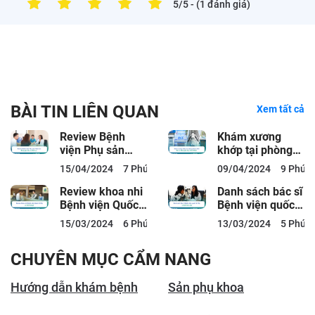
5/5
- (1 đánh giá)
BÀI TIN LIÊN QUAN
Xem tất cả
Review Bệnh
Khám xương
viện Phụ sản
khớp tại phòng
Thiện An: Bảng
khám ACC: Bác
15/04/2024
7 Phút đọc
09/04/2024
9 Phút 
giá, Bác sĩ, Dịch
sĩ, Bảng giá,
vụ
Quy...
Review khoa nhi
Danh sách bác sĩ
Bệnh viện Quốc
Bệnh viện quốc
tế City có tốt
tế City và lịch
15/03/2024
6 Phút đọc
13/03/2024
5 Phút 
không?
làm việc
CHUYÊN MỤC CẨM NANG
Hướng dẫn khám bệnh
Sản phụ khoa