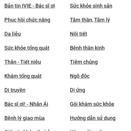
Bản tin IVIE - Bác sĩ ơi
Sức khỏe sinh sản
Phục hồi chức năng
Tâm thần, Tâm lý
Da liễu
Nội tiết
Sức khỏe tổng quát
Bệnh thần kinh
Thận - Tiết niệu
Tiêm chủng
Khám tổng quát
Ngộ độc
Di truyền
Dị ứng
Bác sĩ ơi! - Nhân Ái
Gói khám sức khỏe
Bệnh lý giao mùa
Hướng dẫn sử dụng