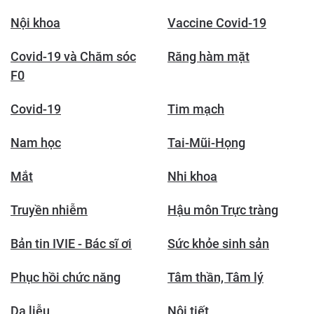
Nội khoa
Vaccine Covid-19
Covid-19 và Chăm sóc
Răng hàm mặt
F0
Covid-19
Tim mạch
Nam học
Tai-Mũi-Họng
Mắt
Nhi khoa
Truyền nhiễm
Hậu môn Trực tràng
Bản tin IVIE - Bác sĩ ơi
Sức khỏe sinh sản
Phục hồi chức năng
Tâm thần, Tâm lý
Da liễu
Nội tiết