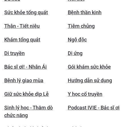
Sức khỏe tổng quát
Bệnh thần kinh
Thận - Tiết niệu
Tiêm chủng
Khám tổng quát
Ngộ độc
Di truyền
Dị ứng
Bác sĩ ơi! - Nhân Ái
Gói khám sức khỏe
Bệnh lý giao mùa
Hướng dẫn sử dụng
Giữ sức khỏe dịp Lễ
Y học cổ truyền
Sinh lý học - Thăm dò
Podcast IVIE - Bác sĩ ơi
chức năng