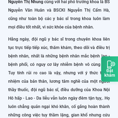
Nguyễn Thị Nhung
cùng với hai phó trưởng khoa là BS
Nguyễn Văn Huân và BSCKI Nguyễn Thị Cẩm Hà,
cũng như toàn bộ các y bác sĩ trong khoa luôn làm
mọi điều tốt nhất, vì sức khỏe của bệnh nhân.
Hằng ngày, đội ngũ y bác sĩ trong chuyên khoa liên
tục trực tiếp tiếp xúc, thăm khám, theo dõi và điều trị
bệnh nhân, nhất là những bệnh nhân mắc bệnh lao -
bệnh phổi, có nguy cơ lây nhiễm bệnh vô cùng cao.
Đặt
Tuy tính rủi ro cao là vậy, nhưng với ý thức trách
khám
nhiệm của bản thân, lương tâm nghề của một người
thầy thuốc, đội ngũ bác sĩ, điều dưỡng của Khoa Nội
Hô hấp - Lao - Da liễu vẫn luôn ngày đêm tận tụy,. Họ
luôn chẳng quản ngại khó khăn, cố gắng hoàn thành
những công việc tuy thầm lặng, gian khổ nhưng cứu