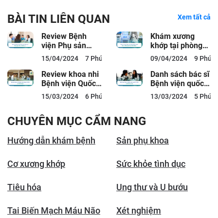
BÀI TIN LIÊN QUAN
Xem tất cả
Review Bệnh
Khám xương
viện Phụ sản
khớp tại phòng
Thiện An: Bảng
khám ACC: Bác
15/04/2024
7 Phút đọc
09/04/2024
9 Phút 
giá, Bác sĩ, Dịch
sĩ, Bảng giá,
vụ
Quy...
Review khoa nhi
Danh sách bác sĩ
Bệnh viện Quốc
Bệnh viện quốc
tế City có tốt
tế City và lịch
15/03/2024
6 Phút đọc
13/03/2024
5 Phút 
không?
làm việc
CHUYÊN MỤC CẨM NANG
Hướng dẫn khám bệnh
Sản phụ khoa
Cơ xương khớp
Sức khỏe tình dục
Tiêu hóa
Ung thư và U bướu
Tai Biến Mạch Máu Não
Xét nghiệm