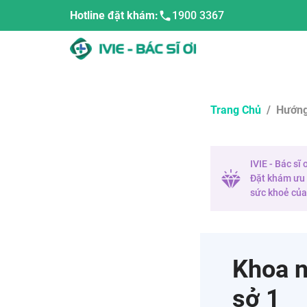
Hotline đặt khám:
1900 3367
Trang Chủ
/
Hướng
IVIE - Bác sĩ
Đặt khám ưu t
sức khoẻ của 
Khoa n
sở 1