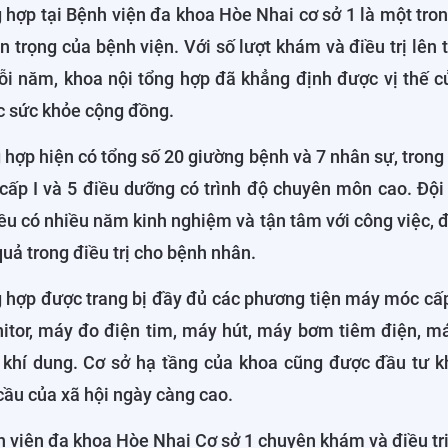
 hợp tại Bệnh viện đa khoa Hòe Nhai cơ sở 1 là một tr
 trọng của bệnh viện. Với số lượt khám và điều trị lên 
i năm, khoa nội tổng hợp đã khẳng định được vị thế c
c sức khỏe cộng đồng.
 hợp hiện có tổng số 20 giường bệnh và 7 nhân sự, trong 
cấp I và 5 điều dưỡng có trình độ chuyên môn cao. Đội 
ều có nhiều năm kinh nghiệm và tận tâm với công việc, 
quả trong điều trị cho bệnh nhân.
g hợp được trang bị đầy đủ các phương tiện máy móc cấp
tor, máy đo điện tim, máy hút, máy bơm tiêm điện, má
khí dung. Cơ sở hạ tầng của khoa cũng được đầu tư k
ầu của xã hội ngày càng cao.
 viện đa khoa Hòe Nhai Cơ sở 1 chuyên khám và điều trị