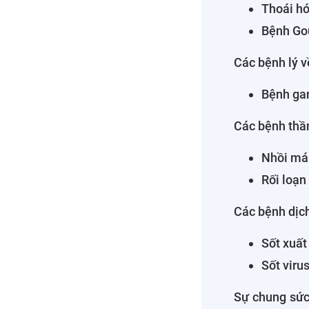
Thoái hó
Bệnh Go
Các bệnh lý v
Bệnh ga
Các bệnh thần
Nhồi má
Rối loạn
Các bệnh dịc
Sốt xuất
Sốt viru
Sự chung sức