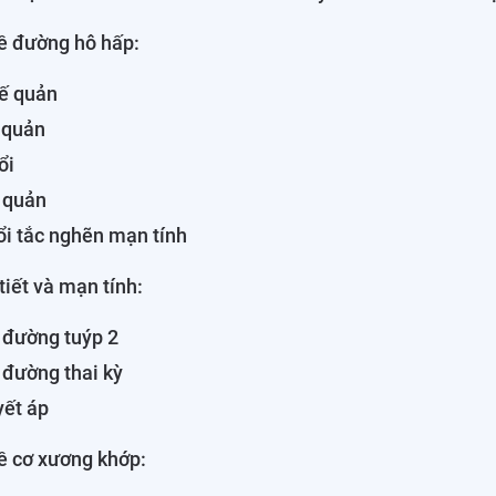
về đường hô hấp:
ế quản
 quản
ổi
 quản
i tắc nghẽn mạn tính
tiết và mạn tính:
 đường tuýp 2
 đường thai kỳ
yết áp
ề cơ xương khớp: