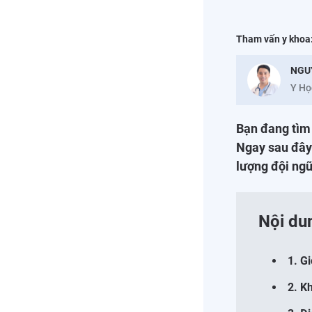
Tham vấn y khoa
NGU
Y Họ
Bạn đang tìm 
Ngay sau đây 
lượng đội ngũ
Nội du
1. G
2. K