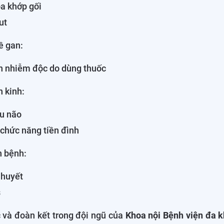
a khớp gối
ut
ề gan:
n nhiễm độc do dùng thuốc
 kinh:
u não
 chức năng tiền đình
h bệnh:
 huyết
s
 và đoàn kết trong đội ngũ của
Khoa nội Bệnh viện đa 