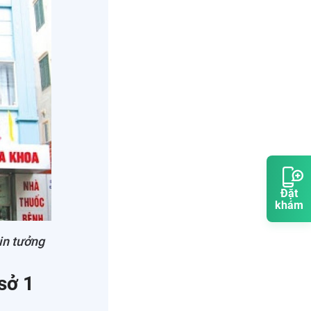
Đặt
khám
in tưởng
sở 1