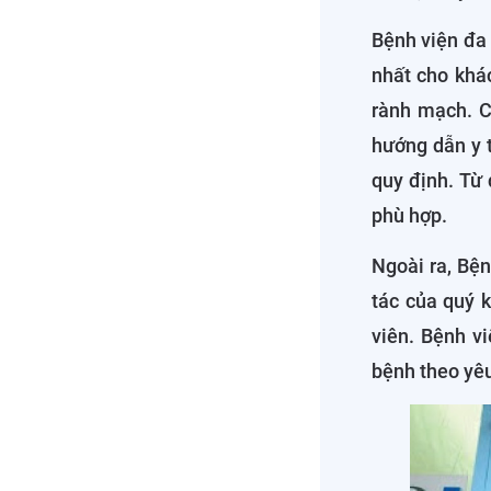
Bệnh viện đa
nhất cho khá
rành mạch. Cá
hướng dẫn y t
quy định. Từ 
phù hợp.
Ngoài ra, Bệ
tác của quý 
viên. Bệnh v
bệnh theo yê