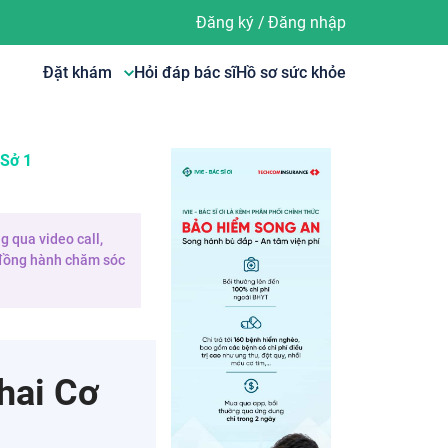
Đăng ký
/
Đăng nhập
Đặt khám
Hỏi đáp bác sĩ
Hồ sơ sức khỏe
 Sở 1
g qua video call,
e đồng hành chăm sóc
hai Cơ