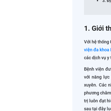
3. Đ
1. Giới 
Với hệ thống
viện đa khoa 
các dịch vụ y 
Bệnh viện đượ
với năng lực
xuyên. Các n
phương châm 
trị luôn đạt 
sau tại đây l