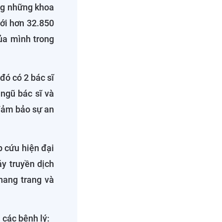
ong những khoa
tới hơn 32.850
ủa mình trong
đó có 2 bác sĩ
ngũ bác sĩ và
đảm bảo sự an
 cứu hiện đại
y truyền dịch
hang trang và
 các bệnh lý: