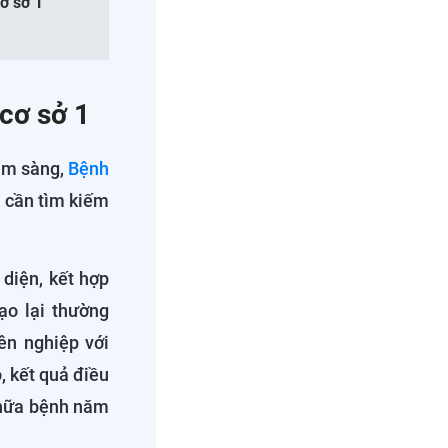
ơ sở 1
 cơ sở 1
âm sàng,
Bệnh
i cần tìm kiếm
 diện, kết hợp
ạo lại thường
ên nghiệp với
 kết quả điều
 chữa bệnh năm