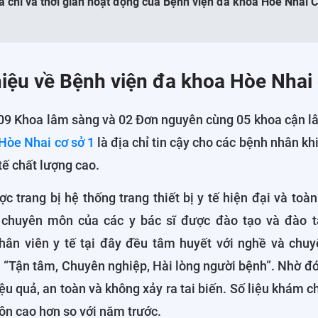
ịa chỉ và thời gian hoạt động của Bệnh viện đa khoa Hòe Nhai C
thiệu về Bệnh viện đa khoa Hòe Nhai
 09 Khoa lâm sàng và 02 Đơn nguyên cùng 05 khoa cận l
Hòe Nhai cơ sở 1
là địa chỉ tin cậy cho các bệnh nhân kh
tế chất lượng cao.
c trang bị hệ thống trang thiết bị y tế hiện đại và toàn
 chuyên môn của các y bác sĩ được đào tạo và đào t
hân viên y tế tại đây đều tâm huyết với nghề và chuy
“Tận tâm, Chuyên nghiệp, Hài lòng người bệnh”. Nhờ đó,
hiệu quả, an toàn và không xảy ra tai biến. Số liệu khám
uôn cao hơn so với năm trước.