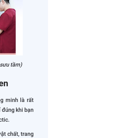
 sưu tầm)
len
g minh là rất
ỉ đúng khi bạn
tic.
ật chất, trang