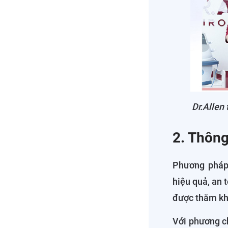
Dr.Allen
2. Thông
Phương phá
hiệu quả, an 
được thăm khá
Với phương c