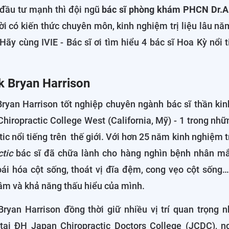
 đầu tư mạnh thì đội ngũ
bác sĩ phòng khám PHCN Dr.A
i có kiến thức chuyên môn, kinh nghiệm trị liệu lâu n
 Hãy cùng IVIE - Bác sĩ ơi tìm hiểu 4 bác sĩ Hoa Kỳ nổi 
rk Bryan Harrison
ryan Harrison tốt nghiệp chuyên ngành bác sĩ thần kin
Chiropractic College West (California, Mỹ) - 1 trong nh
tic nổi tiếng trên thế giới. Với hơn 25 năm kinh nghiệm
ctic
bác sĩ đã chữa lành cho hàng nghìn bệnh nhân mắ
oái hóa cột sống, thoát vị đĩa đệm, cong vẹo cột sống
âm và khả năng thấu hiểu của mình.
Bryan Harrison đồng thời giữ nhiều vị trí quan trọng 
ại ĐH Japan Chiropractic Doctors College (JCDC), n