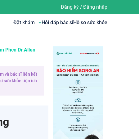
Đăng ký
/
Đăng nhập
Đặt khám
Hỏi đáp bác sĩ
Hồ sơ sức khỏe
m Phcn Dr.allen
 và bác sĩ liên kết
ơ sức khỏe tiện ích
ng