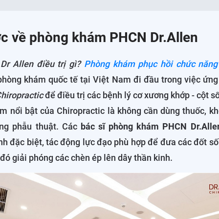
ợc về phòng khám PHCN Dr.Allen
r Allen điều trị gì?
Phòng khám phục hồi chức năng 
phòng khám quốc tế tại Việt Nam đi đầu trong việc ứn
 Chiropractic
để điều trị các bệnh lý cơ xương khớp - cột s
m nổi bật của Chiropractic là không cần dùng thuốc, kh
ông phẫu thuật. Các
bác sĩ phòng khám PHCN Dr.All
nh đặc biệt, tác động lực đạo phù hợp để đưa các đốt số
ừ đó giải phóng các chèn ép lên dây thần kinh.