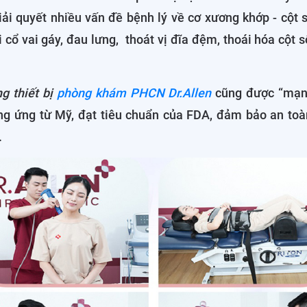
iải quyết nhiều vấn đề bệnh lý về cơ xương khớp - cột 
 cổ vai gáy, đau lưng, thoát vị đĩa đệm, thoái hóa cột 
ng thiết bị
phòng khám PHCN Dr.Allen
cũng được “mạn
ng ứng từ Mỹ, đạt tiêu chuẩn của FDA, đảm bảo an toà
.