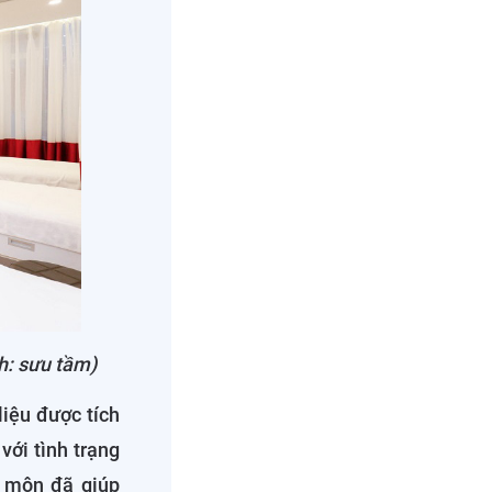
h: sưu tầm)
 liệu được tích
ới tình trạng
n môn đã giúp