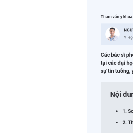
Tham vấn y khoa
NGU
Y Họ
Các bác sĩ p
tại các đại h
sự tin tưởng,
Nội du
1. S
2. T