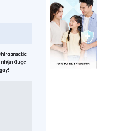
hiropractic
ài nhận được
gay!