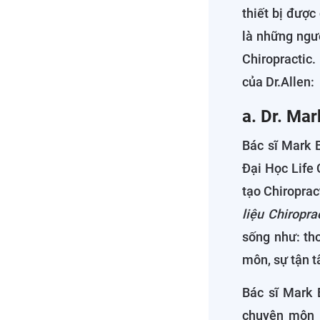
thiết bị được
là những ngườ
Chiropractic.
của Dr.Allen:
a. Dr. Ma
Bác sĩ Mark B
Đại Học Life 
tạo Chiroprac
liệu Chiropra
sống như: th
môn, sự tận t
Bác sĩ Mark 
chuyên môn t