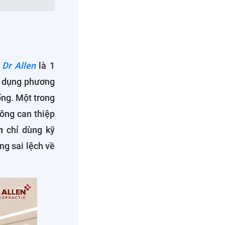
Dr Allen
là 1
g dụng phương
ống. Một trong
ông can thiệp
en
chỉ dùng kỹ
ng sai lệch về