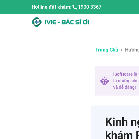
Hotline đặt khám:
1900 3367
Trang Chủ
/
Hướng
iSofHcare là
là những chu
và dễ dàng!
Kinh n
khám 