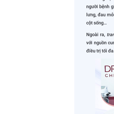
người bệnh g
lưng, đau mỏi
cột sống…
Ngoài ra,
tra
với nguồn cu
điều trị tối đa