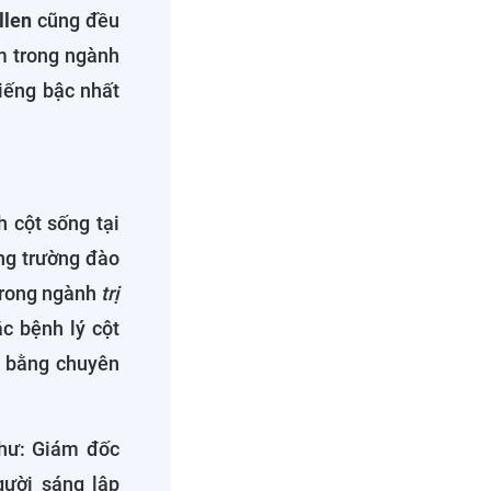
llen
cũng đều
ăm trong ngành
tiếng bậc nhất
h cột sống tại
ững trường đào
 trong ngành
trị
c bệnh lý cột
… bằng chuyên
như: Giám đốc
gười sáng lập