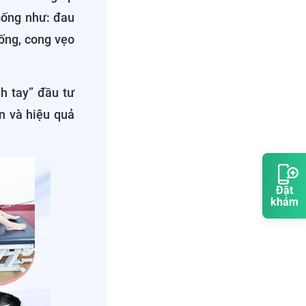
sống như: đau
sống, cong vẹo
h tay” đầu tư
n và hiệu quả
Đặt
khám