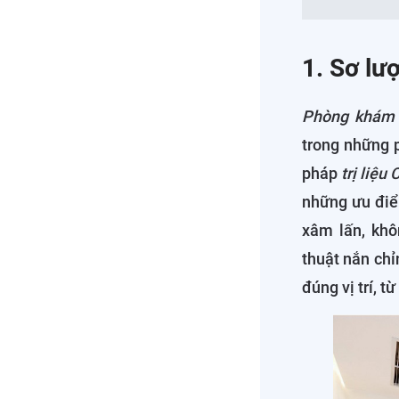
1. Sơ lư
Phòng khám D
trong những 
pháp
trị liệu
những ưu điể
xâm lấn, kh
thuật nắn chỉ
đúng vị trí, t