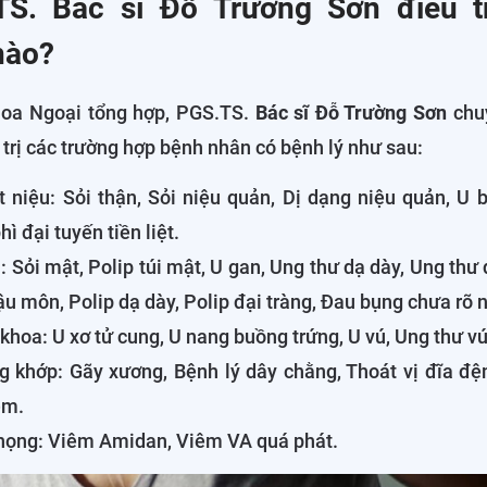
TS. Bác sĩ Đỗ Trường Sơn điều t
nào?
oa Ngoại tổng hợp, PGS.TS.
Bác sĩ Đỗ Trường Sơn
chu
trị các trường hợp bệnh nhân có bệnh lý như sau:
t niệu: Sỏi thận, Sỏi niệu quản, Dị dạng niệu quản, U
hì đại tuyến tiền liệt.
: Sỏi mật, Polip túi mật, U gan, Ung thư dạ dày, Ung thư đ
hậu môn, Polip dạ dày, Polip đại tràng, Đau bụng chưa rõ
khoa: U xơ tử cung, U nang buồng trứng, U vú, Ung thư vú,
 khớp: Gãy xương, Bệnh lý dây chằng, Thoát vị đĩa đệ
ềm.
 họng: Viêm Amidan, Viêm VA quá phát.