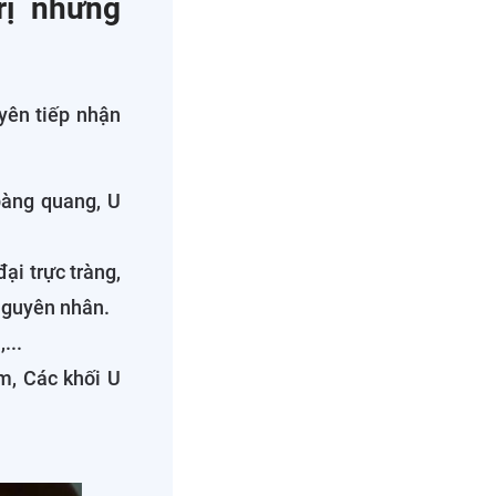
rị những
yên tiếp nhận
 bàng quang, U
ại trực tràng,
 nguyên nhân.
...
m, Các khối U