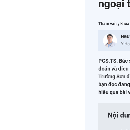
ngoại 
Tham vấn y khoa
NGU
Y Họ
PGS.TS. Bác 
đoán và điều 
Trường Sơn đ
bạn đọc đang 
hiểu qua bài v
Nội du