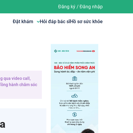
Đăng ký
/
Đăng nhập
Đặt khám
Hỏi đáp bác sĩ
Hồ sơ sức khỏe
g qua video call,
e đồng hành chăm sóc
oa