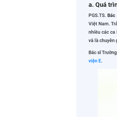
a. Quá trì
PGS.TS.
Bác 
Việt Nam. Trả
nhiều các ca 
và là chuyên 
Bác sĩ Trườn
viện E
.