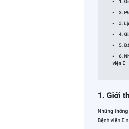
1. G
2. P
3. L
4. G
5. Đ
6. N
viện E
1. Giới 
Những thông 
Bệnh viện E n