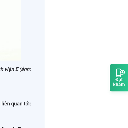
 viện E (ảnh:
Đặt
khám
liên quan tới: