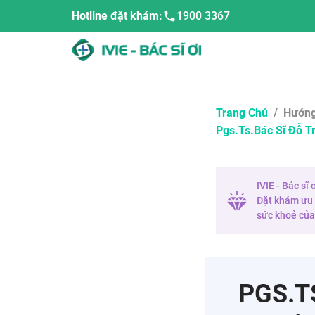
Hotline đặt khám:
1900 3367
Trang Chủ
/
Hướng
Pgs.ts.bác Sĩ Đỗ T
IVIE - Bác sĩ
Đặt khám ưu t
sức khoẻ của 
PGS.TS