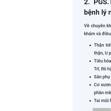
2. PGS.
bệnh lý 
Về chuyên kh
khám và điều 
Thận tiế
thận, U p
Tiêu hóa
Trĩ, Rò 
Sản phụ 
Cơ xương
phần m
Tai mũi