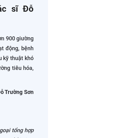
ác sĩ Đỗ
hơn 900 giường
ạt động, bệnh
u kỹ thuật khó
ường tiêu hóa,
Đỗ Trường Sơn
goại tổng hợp