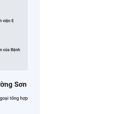
h viện E
ơn của Bệnh
rường Sơn
goại tổng hợp