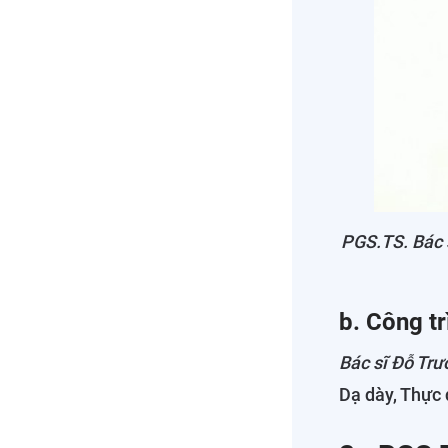
PGS.TS. Bác 
b. Công t
Bác sĩ Đỗ Tr
Dạ dày, Thực q