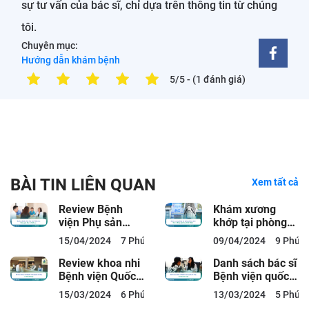
sự tư vấn của bác sĩ, chỉ dựa trên thông tin từ chúng
tôi.
Chuyên mục:
Hướng dẫn khám bệnh
5/5
- (1 đánh giá)
BÀI TIN LIÊN QUAN
Xem tất cả
Review Bệnh
Khám xương
viện Phụ sản
khớp tại phòng
Thiện An: Bảng
khám ACC: Bác
15/04/2024
7 Phút đọc
09/04/2024
9 Phút 
giá, Bác sĩ, Dịch
sĩ, Bảng giá,
vụ
Quy...
Review khoa nhi
Danh sách bác sĩ
Bệnh viện Quốc
Bệnh viện quốc
tế City có tốt
tế City và lịch
15/03/2024
6 Phút đọc
13/03/2024
5 Phút 
không?
làm việc